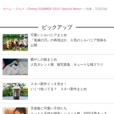
ホーム
>
グルメ
>
Disney SUMMER 2015~Special Menu~
> 画像・写真詳細
ピックアップ
可愛いシルバニアまとめ
『鬼滅の刃』の再現ほか、人気のシルバニア投稿を
公開
癒やしの猫まとめ
人気タレント猫、猫写真集…キュートな猫ズラリ
スタバ新作イッキ見せ！
いくつ知ってる？ スタバ新作まとめ
天使級に可愛い子供たち
ペットと子供の仲良しショット他、SNS話題キッズ