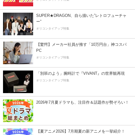
SUPER★DRAGON、自ら描いた”レトロフューチャ
ー”
オリコンタイアップ特集
【驚愕】メーカー社員が推す「10万円台」神コスパ
PC
オリコンタイアップ特集
「別班のよう」腕時計で『VIVANT』の世界観再現
オリコンタイアップ特集
2026年7月夏ドラマも、注目作＆話題作が勢ぞろい！
【夏アニメ2026】7月期夏の新アニメを一挙紹介！