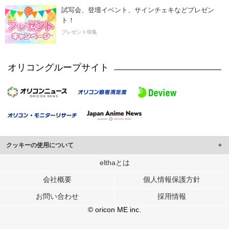
試写会、登壇イベント、サインチェキなどプレゼン
ト！
プレゼント特集
オリコングループサイト
クッキーの使用について
このサイトでは Cookie を使用して、ユーザーに合わせたコンテンツや広告の
elthaとは
表示、ソーシャル メディア機能の提供、広告の表示回数やクリック数の測定を
会社概要
個人情報保護方針
行っています。
また、ユーザーによるサイトの利用状況についても情報を収集し、ソーシャル
お問い合わせ
採用情報
メディアや広告配信、データ解析の各パートナーに提供しています。
各パートナーは、この情報とユーザーが各パートナーに提供した他の情報や、
© oricon ME inc.
ユーザーが各パートナーのサービスを使用したときに収集した他の情報を組み
合わせて使用することがあります。