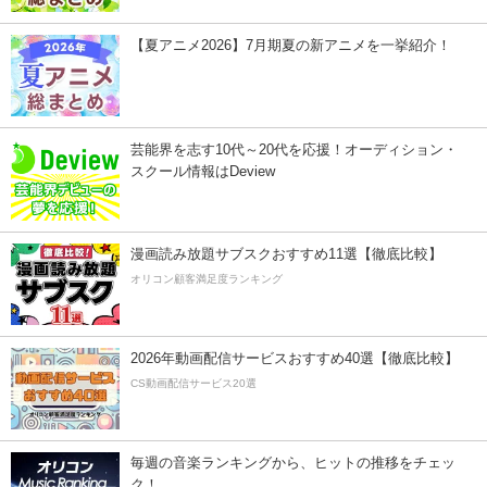
【夏アニメ2026】7月期夏の新アニメを一挙紹介！
芸能界を志す10代～20代を応援！オーディション・
スクール情報はDeview
漫画読み放題サブスクおすすめ11選【徹底比較】
オリコン顧客満足度ランキング
2026年動画配信サービスおすすめ40選【徹底比較】
CS動画配信サービス20選
毎週の音楽ランキングから、ヒットの推移をチェッ
ク！