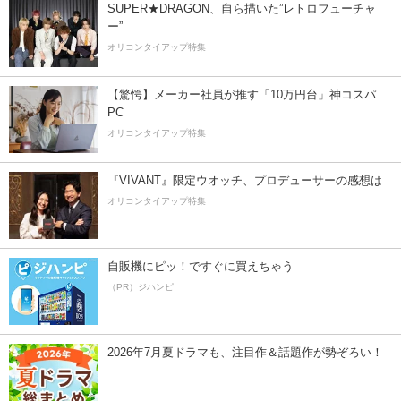
SUPER★DRAGON、自ら描いた”レトロフューチャ
ー”
オリコンタイアップ特集
【驚愕】メーカー社員が推す「10万円台」神コスパ
PC
オリコンタイアップ特集
『VIVANT』限定ウオッチ、プロデューサーの感想は
オリコンタイアップ特集
自販機にピッ！ですぐに買えちゃう
（PR）ジハンピ
2026年7月夏ドラマも、注目作＆話題作が勢ぞろい！