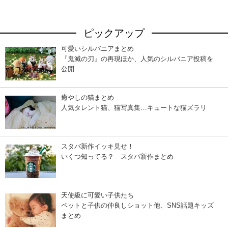
ピックアップ
可愛いシルバニアまとめ
『鬼滅の刃』の再現ほか、人気のシルバニア投稿を
公開
癒やしの猫まとめ
人気タレント猫、猫写真集…キュートな猫ズラリ
スタバ新作イッキ見せ！
いくつ知ってる？ スタバ新作まとめ
天使級に可愛い子供たち
ペットと子供の仲良しショット他、SNS話題キッズ
まとめ