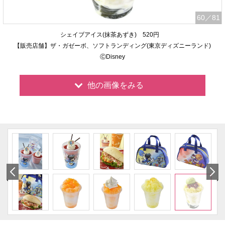
60
／81
シェイブアイス(抹茶あずき) 520円
【販売店舗】ザ・ガゼーボ、ソフトランディング(東京ディズニーランド)
ⒸDisney
他の画像をみる