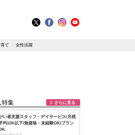
子育て
女性活躍
人特集
さらに見る
がい者支援スタッフ・デイサービス/月残
平均10h以下/無資格・未経験OK/ブラン
OK