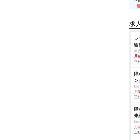
求
レ
験
大
月
正社
障
ン
ko
月
正社
障
未
ko
月
正社