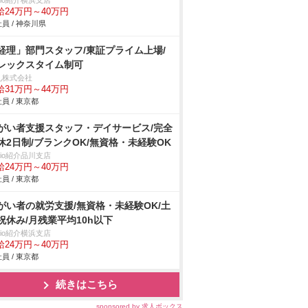
trio紹介横浜支店
給24万円～40万円
員 / 神奈川県
経理」部門スタッフ/東証プライム上場/
レックスタイム制可
九株式会社
給31万円～44万円
員 / 東京都
がい者支援スタッフ・デイサービス/完全
休2日制/ブランクOK/無資格・未経験OK
trio紹介品川支店
給24万円～40万円
員 / 東京都
がい者の就労支援/無資格・未経験OK/土
祝休み/月残業平均10h以下
trio紹介横浜支店
給24万円～40万円
員 / 東京都
続きはこちら
sponsored by 求人ボックス