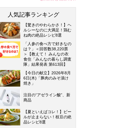
人気記事ランキング
【驚きのやわらかさ！】ヘ
ルシーなのに大満足！鶏む
ね肉の絶品レシピ8選
「人参の食べ方で好きなの
は？」＜回答数38,220票
＞【教えて！ みんなの衣
食住「みんなの暮らし調査
隊」結果発表 第613回】
【今日の献立】2026年8月
6日(木)「豚肉のみそ漬け
焼き」
注目の“アゼライン酸”、新
商品
【夏といえばコレ！】ビー
ルが止まらない！枝豆の絶
品レシピ8選