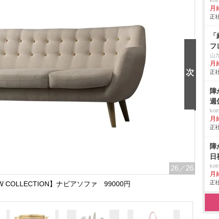
ko
月
正社
「
フ
山
月
正社
障
週
ko
月
正社
障
日
ko
26
／26
月
正社
15AW COLLECTION】ナビアソファ 99000円