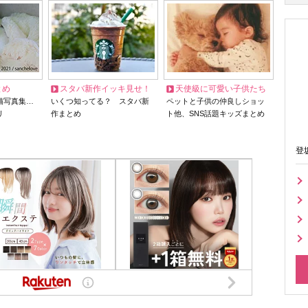
とめ
スタバ新作イッキ見せ！
天使級に可愛い子供たち
猫写真集…
いくつ知ってる？ スタバ新
ペットと子供の仲良しショッ
リ
作まとめ
ト他、SNS話題キッズまとめ
登