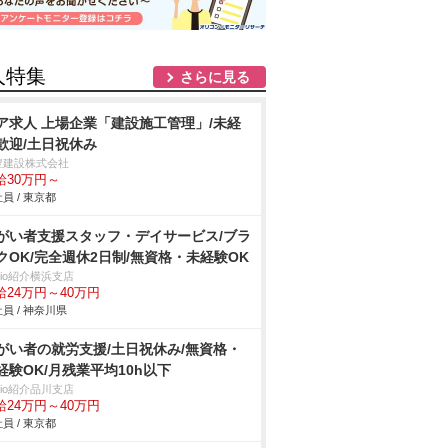
人特集
さらに見る
ア求人 上場企業「建設施工管理」/未経
歓迎/土日祝休み
豊建設株式会社
給30万円～
員 / 東京都
がい者支援スタッフ・デイサービス/ブラ
クOK/完全週休2日制/無資格・未経験OK
trio紹介横浜支店
給24万円～40万円
員 / 神奈川県
がい者の就労支援/土日祝休み/無資格・
経験OK/月残業平均10h以下
trio紹介品川支店
給24万円～40万円
員 / 東京都