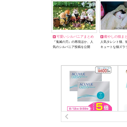
可愛いシルバニアまとめ
癒やしの猫ま
『鬼滅の刃』の再現ほか、人
人気タレント猫、
気のシルバニア投稿を公開
キュートな猫ズラ