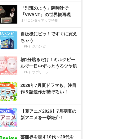
「別班のよう」腕時計で
『VIVANT』の世界観再現
オリコンタイアップ特集
自販機にピッ！ですぐに買え
ちゃう
（PR）ジハンピ
朝1分貼るだけ！ミルクピー
ルで一日中ずっとうるツヤ肌
（PR）サボリーノ
2026年7月夏ドラマも、注目
作＆話題作が勢ぞろい！
【夏アニメ2026】7月期夏の
新アニメを一挙紹介！
芸能界を志す10代～20代を