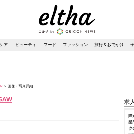
ケア
ビューティ
フード
ファッション
旅行＆おでかけ
ンケア
ダイエット・ボディケア
ヘアスタイル・ヘアアレンジ
AW
＞ 画像・写真詳細
15AW
求
障
業
ク