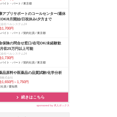
バイト・パート / 東京都
康アプリサポートのコールセンター/週休
日OK/8月開始/日祝休み/夕方まで
式会社ベルシステム24
1,700円
バイト・パート / 契約社員 / 東京都
命保険の問合せ窓口/在宅OK/未経験歓
/月収25万円以上可能
式会社ベルシステム24
1,730円
バイト・パート / 契約社員 / 東京都
薬品原料や医薬品の品質試験/化学分析
DB株式会社
1,650円～1,750円
社員 / 愛知県
続きはこちら
sponsored by 求人ボックス