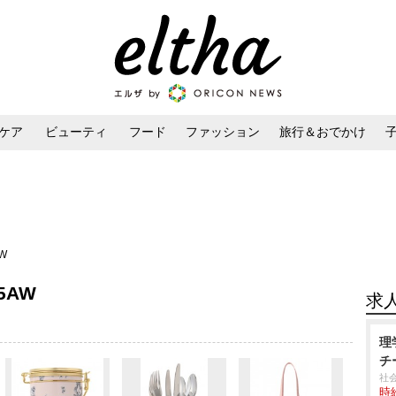
ケア
ビューティ
フード
ファッション
旅行＆おでかけ
ンケア
ダイエット・ボディケア
ヘアスタイル・ヘアアレンジ
AW
15AW
求
理
チ
社
時給