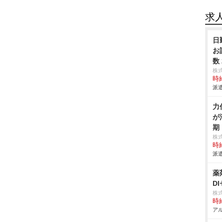
求
日
お
数
株
時給
派遣
力
が
期
株
時給
派遣
薬
D
株
時給
アル