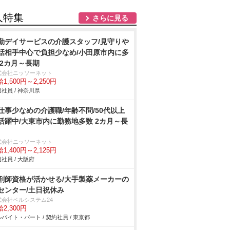
人特集
さらに見る
勤デイサービスの介護スタッフ/見守り
話相手中心で負担少なめ/小田原市内に多
 2カ月～長期
式会社ニッソーネット
1,500円～2,250円
社員 / 神奈川県
仕事少なめの介護職/年齢不問/50代以上
活躍中/大東市内に勤務地多数 2カ月～長
式会社ニッソーネット
1,400円～2,125円
社員 / 大阪府
剤師資格が活かせる/大手製薬メーカーの
Iセンター/土日祝休み
式会社ベルシステム24
2,300円
バイト・パート / 契約社員 / 東京都