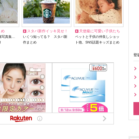
とめ
スタバ新作イッキ見せ！
天使級に可愛い子供たち
猫写真集…
いくつ知ってる？ スタバ新
ペットと子供の仲良しショッ
リ
作まとめ
ト他、SNS話題キッズまとめ
登