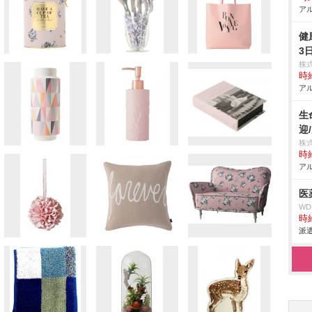
アル
健
3
株
時給
アル
生
迎
株
時給
アル
医
W
時給
派遣