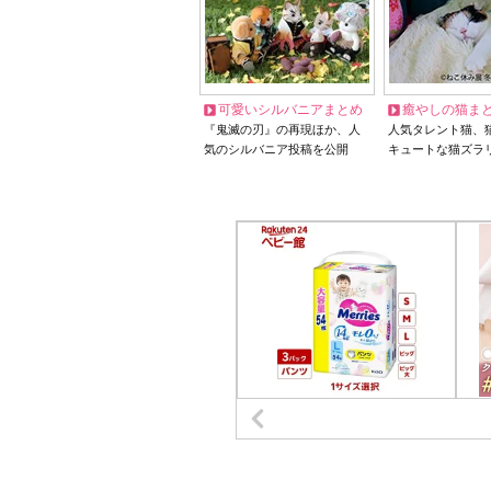
可愛いシルバニアまとめ
癒やしの猫ま
『鬼滅の刃』の再現ほか、人
人気タレント猫、
気のシルバニア投稿を公開
キュートな猫ズラ