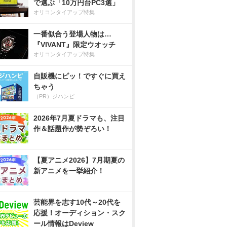
で選ぶ「10万円台PC3選」
オリコンタイアップ特集
一番似合う登場人物は…
『VIVANT』限定ウオッチ
オリコンタイアップ特集
自販機にピッ！ですぐに買え
ちゃう
（PR）ジハンピ
2026年7月夏ドラマも、注目
作＆話題作が勢ぞろい！
【夏アニメ2026】7月期夏の
新アニメを一挙紹介！
芸能界を志す10代～20代を
応援！オーディション・スク
ール情報はDeview