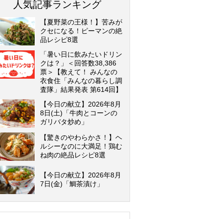
人気記事ランキング
【夏野菜の王様！】苦みが
クセになる！ピーマンの絶
品レシピ8選
「暑い日に飲みたいドリン
クは？」＜回答数38,386
票＞【教えて！ みんなの
衣食住「みんなの暮らし調
査隊」結果発表 第614回】
【今日の献立】2026年8月
8日(土)「牛肉とコーンの
ガリバタ炒め」
【驚きのやわらかさ！】ヘ
ルシーなのに大満足！鶏む
ね肉の絶品レシピ8選
【今日の献立】2026年8月
7日(金)「鯛茶漬け」