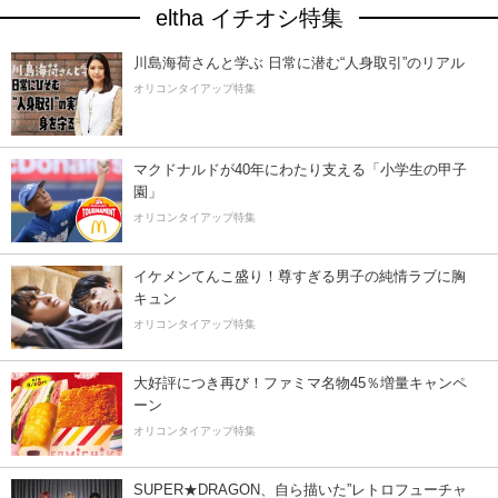
eltha イチオシ特集
川島海荷さんと学ぶ 日常に潜む“人身取引”のリアル
オリコンタイアップ特集
マクドナルドが40年にわたり支える「小学生の甲子
園」
オリコンタイアップ特集
イケメンてんこ盛り！尊すぎる男子の純情ラブに胸
キュン
オリコンタイアップ特集
大好評につき再び！ファミマ名物45％増量キャンペ
ーン
オリコンタイアップ特集
SUPER★DRAGON、自ら描いた”レトロフューチャ