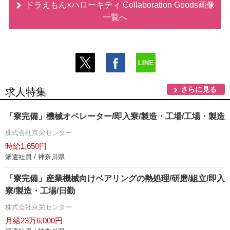
ドラえもん×ハローキティ Collaboration Goods画像
一覧へ
さらに見る
求人特集
「寮完備」機械オペレーター/即入寮/製造・工場/工場・製造
株式会社京栄センター
時給1,650円
派遣社員 / 神奈川県
「寮完備」産業機械向けベアリングの熱処理/研磨/組立/即入
寮/製造・工場/日勤
株式会社京栄センター
月給23万6,000円