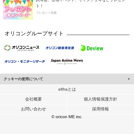
ト！
プレゼント特集
オリコングループサイト
クッキーの使用について
このサイトでは Cookie を使用して、ユーザーに合わせたコンテンツや広告の
elthaとは
表示、ソーシャル メディア機能の提供、広告の表示回数やクリック数の測定を
会社概要
個人情報保護方針
行っています。
また、ユーザーによるサイトの利用状況についても情報を収集し、ソーシャル
お問い合わせ
採用情報
メディアや広告配信、データ解析の各パートナーに提供しています。
各パートナーは、この情報とユーザーが各パートナーに提供した他の情報や、
© oricon ME inc.
ユーザーが各パートナーのサービスを使用したときに収集した他の情報を組み
合わせて使用することがあります。