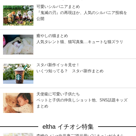
可愛いシルバニアまとめ
『鬼滅の刃』の再現ほか、人気のシルバニア投稿を
公開
癒やしの猫まとめ
人気タレント猫、猫写真集…キュートな猫ズラリ
スタバ新作イッキ見せ！
いくつ知ってる？ スタバ新作まとめ
天使級に可愛い子供たち
ペットと子供の仲良しショット他、SNS話題キッズ
まとめ
eltha イチオシ特集
森崎ウィン×向井康二“両片思い”にキュンが止まら