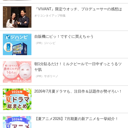
『VIVANT』限定ウオッチ、プロデューサーの感想は
オリコンタイアップ特集
自販機にピッ！ですぐに買えちゃう
（PR）ジハンピ
朝1分貼るだけ！ミルクピールで一日中ずっとうるツ
ヤ肌
（PR）サボリーノ
2026年7月夏ドラマも、注目作＆話題作が勢ぞろい！
【夏アニメ2026】7月期夏の新アニメを一挙紹介！