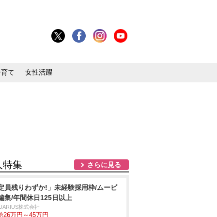
子育て
女性活躍
人特集
さらに見る
定員残りわずか!」未経験採用枠/ムービ
編集/年間休日125日以上
UARIUS株式会社
給26万円～45万円