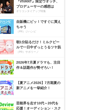
『VIVANT』限定ウオッチ、
プロデューサーの感想は
オリコンタイアップ特集
自販機にピッ！ですぐに買え
ちゃう
（PR）ジハンピ
朝1分貼るだけ！ミルクピー
ルで一日中ずっとうるツヤ肌
（PR）サボリーノ
2026年7月夏ドラマも、注目
作＆話題作が勢ぞろい！
【夏アニメ2026】7月期夏の
新アニメを一挙紹介！
芸能界を志す10代～20代を
応援！オーディション・スク