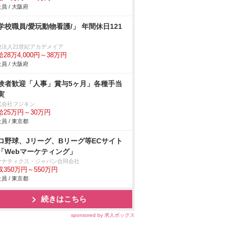
員 / 大阪府
学校職員/愛玩動物看護/」 年間休日121
校法人21世紀アカデメイア
28万4,000円～38万円
員 / 大阪府
験者歓迎「人事」賞与5ヶ月」各種手当
実
式会社フジキン
給25万円～30万円
員 / 東京都
ロ野球、Jリーグ、Bリーグ等ECサイト
「Webマーケティング」
ァナティクス・ジャパン合同会社
収350万円～550万円
員 / 東京都
続きはこちら
sponsored by 求人ボックス