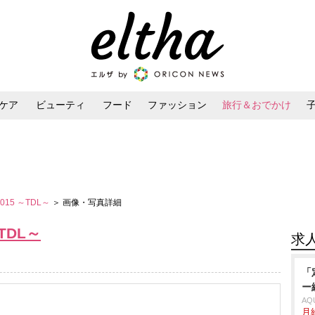
ケア
ビューティ
フード
ファッション
旅行＆おでかけ
ンケア
ダイエット・ボディケア
ヘアスタイル・ヘアアレンジ
 2015 ～TDL～
＞ 画像・写真詳細
～TDL～
求
「
ー
AQ
月