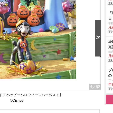
正社
「
日
学
月給
正社
経
充
株
月
正社
プ
の
フ
年
4
／52
正社
ド／ハッピーハロウィーンハーベスト】
©Disney