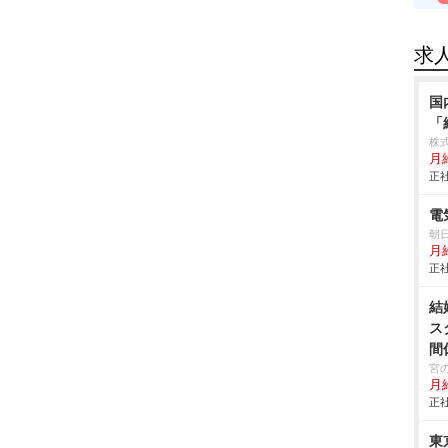
求
国
「
株
月給
正社
電
朝
月
正社
結
ス
間
宮
月
正社
東