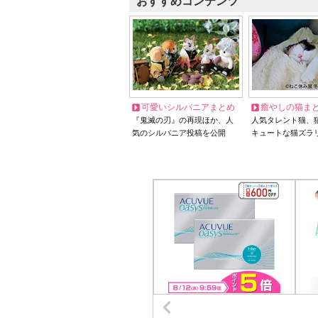
おすすめコンテンツ
可愛いシルバニアまとめ
癒やしの猫ま
『鬼滅の刃』の再現ほか、人
人気タレント猫、
気のシルバニア投稿を公開
キュートな猫ズラ