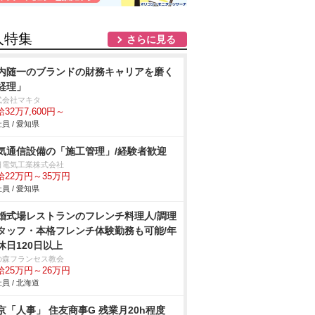
人特集
さらに見る
内随一のブランドの財務キャリアを磨く
経理」
式会社マキタ
32万7,600円～
員 / 愛知県
気通信設備の「施工管理」/経験者歓迎
日電気工業株式会社
給22万円～35万円
員 / 愛知県
婚式場レストランのフレンチ料理人/調理
タッフ・本格フレンチ体験勤務も可能/年
休日120日以上
の森フランセス教会
給25万円～26万円
員 / 北海道
京「人事」 住友商事G 残業月20h程度