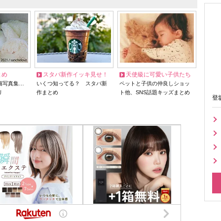
とめ
スタバ新作イッキ見せ！
天使級に可愛い子供たち
猫写真集…
いくつ知ってる？ スタバ新
ペットと子供の仲良しショッ
リ
作まとめ
ト他、SNS話題キッズまとめ
登