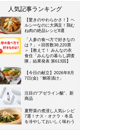
人気記事ランキング
【驚きのやわらかさ！】ヘ
ルシーなのに大満足！鶏む
ね肉の絶品レシピ8選
「人参の食べ方で好きなの
は？」＜回答数38,220票
＞【教えて！ みんなの衣
食住「みんなの暮らし調査
隊」結果発表 第613回】
【今日の献立】2026年8月
7日(金)「鯛茶漬け」
注目の“アゼライン酸”、新
商品
夏野菜の煮浸し人気レシピ
7選！ナス・オクラ・冬瓜
を冷やしておいしく味わう