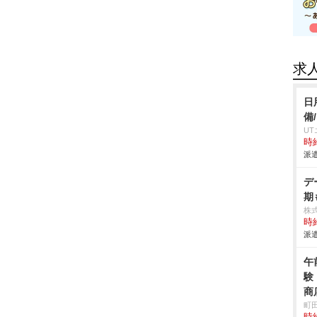
求
日
備
U
時給
派遣
デ
期
株
時給
派遣
午
験
商
町