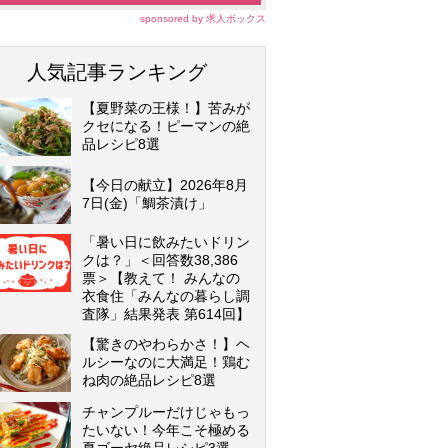
sponsored by 求人ボックス
人気記事ランキング
【夏野菜の王様！】苦みが
クセになる！ピーマンの絶
品レシピ8選
【今日の献立】2026年8月
7日(金)「鯛茶漬け」
「暑い日に飲みたいドリン
クは？」＜回答数38,386
票＞【教えて！ みんなの
衣食住「みんなの暮らし調
査隊」結果発表 第614回】
【驚きのやわらかさ！】ヘ
ルシーなのに大満足！鶏む
ね肉の絶品レシピ8選
チャンプルーだけじゃもっ
たいない！今年こそ極める