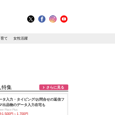
子育て
女性活躍
人特集
さらに見る
ータ入力・タイピング/お問合せの返信フ
マ出品物のデータ入力在宅も
eer Place Plus
1,500円～1,700円