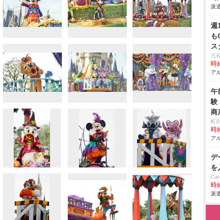
派遣
週
も
ス
元
時給
アル
午
験
商
町
時給
アル
デ
を
Car
時給
派遣