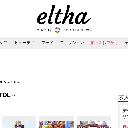
ケア
ビューティ
フード
ファッション
旅行＆おでかけ
ンケア
ダイエット・ボディケア
ヘアスタイル・ヘアアレンジ
 2015 ～TDL～
～TDL～
求
デ
リ
Car
時給