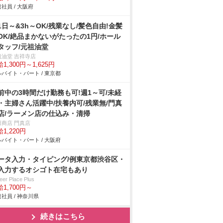
社員 / 大阪府
1日～&3h～OK/残業なし/髪色自由!金髪
OK/絶品まかないがたったの1円/ホール
タッフ/元祖油堂
祖油堂 吉祥寺店
1,300円～1,625円
バイト・パート / 東京都
前中の3時間だけ勤務も可!週1～可/未経
・主婦さん活躍中/扶養内可/残業無/門真
店/ラーメン店の仕込み・清掃
田商店 門真店
1,220円
バイト・パート / 大阪府
ータ入力・タイピング/例東京都渋谷区・
入力するオシゴト在宅もあり
eer Place Plus
1,700円～
社員 / 神奈川県
続きはこちら