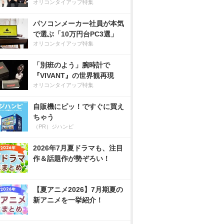
オリコンタイアップ特集
パソコンメーカー社員が本気
で選ぶ「10万円台PC3選」
オリコンタイアップ特集
「別班のよう」腕時計で
『VIVANT』の世界観再現
オリコンタイアップ特集
自販機にピッ！ですぐに買え
ちゃう
（PR）ジハンピ
2026年7月夏ドラマも、注目
作＆話題作が勢ぞろい！
【夏アニメ2026】7月期夏の
新アニメを一挙紹介！