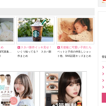
とめ
スタバ新作イッキ見せ！
天使級に可愛い子供たち
猫写真集…
いくつ知ってる？ スタバ新
ペットと子供の仲良しショッ
リ
作まとめ
ト他、SNS話題キッズまとめ
登