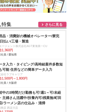
人特集
さらに見る
用品・消費財の機械オペレーター/寮完
/日払い/工場・製造
Tエージェント株式会社AGT東海第一CU
1,360円
社員 / 愛知県
ータ入力・タイピング/高時給案件多数短
も可能 住所などの簡単データ入力
式会社ラブキャリア
1,500円～1,800円
社員 / 大阪府
前中の3時間だけ勤務も可!週1～可/未経
・主婦さん活躍中/扶養内可/残業無/町田
店/ラーメン店の仕込み・清掃
田商店 西淀川店