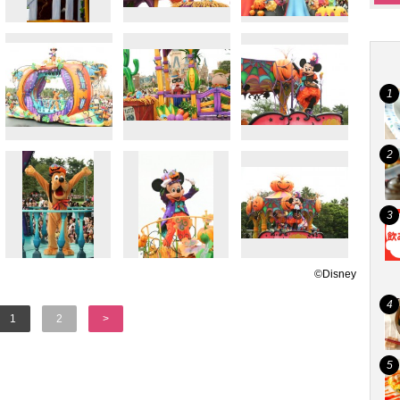
©Disney
1
2
>