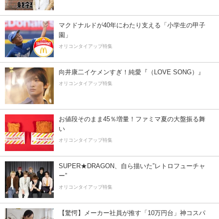
マクドナルドが40年にわたり支える「小学生の甲子
園」
オリコンタイアップ特集
向井康二イケメンすぎ！純愛『（LOVE SONG）』
オリコンタイアップ特集
お値段そのまま45％増量！ファミマ夏の大盤振る舞
い
オリコンタイアップ特集
SUPER★DRAGON、自ら描いた”レトロフューチャ
ー”
オリコンタイアップ特集
【驚愕】メーカー社員が推す「10万円台」神コスパ