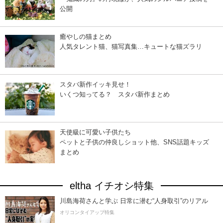
公開
癒やしの猫まとめ
人気タレント猫、猫写真集…キュートな猫ズラリ
スタバ新作イッキ見せ！
いくつ知ってる？ スタバ新作まとめ
天使級に可愛い子供たち
ペットと子供の仲良しショット他、SNS話題キッズ
まとめ
eltha イチオシ特集
川島海荷さんと学ぶ 日常に潜む“人身取引”のリアル
オリコンタイアップ特集