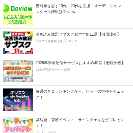
芸能界を志す10代～20代を応援！オーディション・
スクール情報はDeview
漫画読み放題サブスクおすすめ11選【徹底比較】
オリコン顧客満足度ランキング
2026年動画配信サービスおすすめ40選【徹底比較】
CS動画配信サービス20選
毎週の音楽ランキングから、ヒットの推移をチェッ
ク！
試写会、登壇イベント、サインチェキなどプレゼン
ト！
プレゼント特集