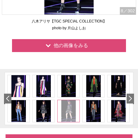
8
／302
八木アリサ【TGC SPECIAL COLLECTION】
photo by 片山よしお
他の画像をみる