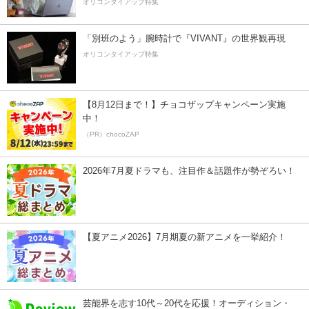
オリコンタイアップ特集
「別班のよう」腕時計で『VIVANT』の世界観再現
オリコンタイアップ特集
【8月12日まで！】チョコザップキャンペーン実施
中！
（PR）chocoZAP
2026年7月夏ドラマも、注目作＆話題作が勢ぞろい！
【夏アニメ2026】7月期夏の新アニメを一挙紹介！
芸能界を志す10代～20代を応援！オーディション・