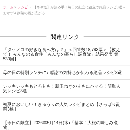
ホーム
>
レシピ
＞ 【ネギ塩】が決め手！毎日の献立に役立つ絶品レシピ8選～
おかず＆副菜の幅が広がる
関連リンク
「タケノコの好きな食べ方は？」＜回答数18,793票＞【教え
て！ みんなの衣食住「みんなの暮らし調査隊」結果発表 第
530回】
母の日の特別ランチに♪ 感謝の気持ちが伝わる絶品レシピ3選
シャキシャキもとろ甘も！新玉ねぎの甘さにハマる！簡単人
気レシピ3選
初夏においしい！きゅうりの人気レシピまとめ【さっぱり副
菜3選】
【今日の献立】2026年5月14日(木)「基本！大根の味しみ煮
物」