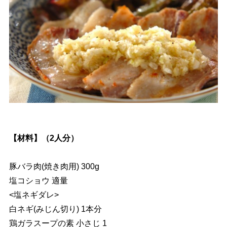
【材料】（2人分）
豚バラ肉(焼き肉用) 300g
塩コショウ 適量
<塩ネギダレ>
白ネギ(みじん切り) 1本分
鶏ガラスープの素 小さじ 1