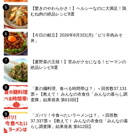
【驚きのやわらかさ！】ヘルシーなのに大満足！鶏
むね肉の絶品レシピ8選
【今日の献立】2026年8月3日(月)「ピリ辛肉みそ
丼」
【夏野菜の王様！】苦みがクセになる！ピーマンの
絶品レシピ8選
「夏の麺料理、食べる時間帯は？」＜回答数37,131
票＞【教えて！ みんなの衣食住「みんなの暮らし調
査隊」結果発表 第610回】
「ズバリ！今食べたいラーメンは？」＜回答数
37,337票＞【教えて！ みんなの衣食住「みんなの暮
らし調査隊」結果発表 第612回】