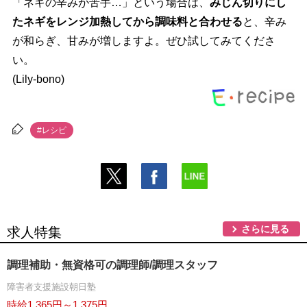
「ネギの辛みが苦手…」という場合は、
みじん切りにし
たネギをレンジ加熱してから調味料と合わせる
と、辛み
が和らぎ、甘みが増しますよ。ぜひ試してみてくださ
い。
(Lily-bono)
#レシピ
さらに見る
求人特集
調理補助・無資格可の調理師/調理スタッフ
障害者支援施設朝日塾
時給1,365円～1,375円