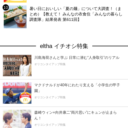
暑い日においしい「夏の麺」について大調査！（ま
とめ）【教えて！ みんなの衣食住「みんなの暮らし
調査隊」結果発表 第611回】
eltha イチオシ特集
川島海荷さんと学ぶ 日常に潜む“人身取引”のリアル
オリコンタイアップ特集
マクドナルドが40年にわたり支える「小学生の甲子
園」
オリコンタイアップ特集
森崎ウィン×向井康二“両片思い”にキュンが止まら
ん！
オリコンタイアップ特集