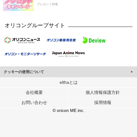
プレゼント特集
オリコングループサイト
クッキーの使用について
このサイトでは Cookie を使用して、ユーザーに合わせたコンテンツや広告の
elthaとは
表示、ソーシャル メディア機能の提供、広告の表示回数やクリック数の測定を
会社概要
個人情報保護方針
行っています。
また、ユーザーによるサイトの利用状況についても情報を収集し、ソーシャル
お問い合わせ
採用情報
メディアや広告配信、データ解析の各パートナーに提供しています。
各パートナーは、この情報とユーザーが各パートナーに提供した他の情報や、
© oricon ME inc.
ユーザーが各パートナーのサービスを使用したときに収集した他の情報を組み
合わせて使用することがあります。