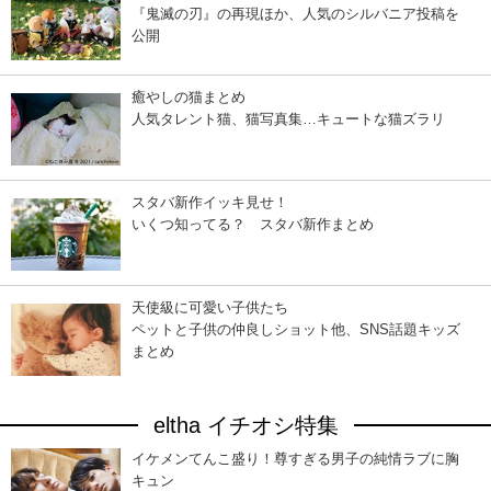
『鬼滅の刃』の再現ほか、人気のシルバニア投稿を
公開
癒やしの猫まとめ
人気タレント猫、猫写真集…キュートな猫ズラリ
スタバ新作イッキ見せ！
いくつ知ってる？ スタバ新作まとめ
天使級に可愛い子供たち
ペットと子供の仲良しショット他、SNS話題キッズ
まとめ
eltha イチオシ特集
イケメンてんこ盛り！尊すぎる男子の純情ラブに胸
キュン