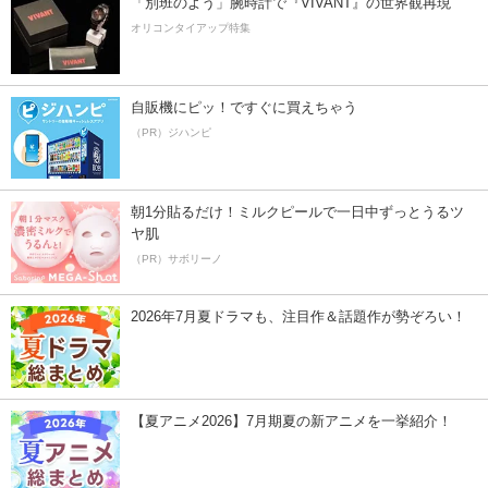
「別班のよう」腕時計で『VIVANT』の世界観再現
オリコンタイアップ特集
自販機にピッ！ですぐに買えちゃう
（PR）ジハンピ
朝1分貼るだけ！ミルクピールで一日中ずっとうるツ
ヤ肌
（PR）サボリーノ
2026年7月夏ドラマも、注目作＆話題作が勢ぞろい！
【夏アニメ2026】7月期夏の新アニメを一挙紹介！