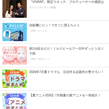
『VIVANT』限定ウオッチ、プロデューサーの感想は
オリコンタイアップ特集
自販機にピッ！ですぐに買えちゃう
（PR）ジハンピ
朝1分貼るだけ！ミルクピールで一日中ずっとうるツ
ヤ肌
（PR）サボリーノ
2026年7月夏ドラマも、注目作＆話題作が勢ぞろい！
【夏アニメ2026】7月期夏の新アニメを一挙紹介！