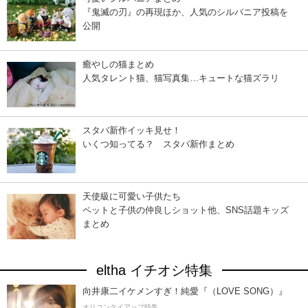
『鬼滅の刃』の再現ほか、人気のシルバニア投稿を
公開
癒やしの猫まとめ
人気タレント猫、猫写真集…キュートな猫ズラリ
スタバ新作イッキ見せ！
いくつ知ってる？ スタバ新作まとめ
天使級に可愛い子供たち
ペットと子供の仲良しショット他、SNS話題キッズ
まとめ
eltha イチオシ特集
向井康二イケメンすぎ！純愛『（LOVE SONG）』
オリコンタイアップ特集