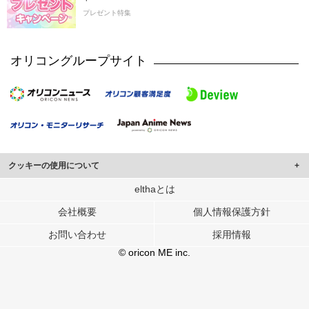
プレゼント特集
オリコングループサイト
クッキーの使用について
このサイトでは Cookie を使用して、ユーザーに合わせたコンテンツや広告の
elthaとは
表示、ソーシャル メディア機能の提供、広告の表示回数やクリック数の測定を
会社概要
個人情報保護方針
行っています。
また、ユーザーによるサイトの利用状況についても情報を収集し、ソーシャル
お問い合わせ
採用情報
メディアや広告配信、データ解析の各パートナーに提供しています。
各パートナーは、この情報とユーザーが各パートナーに提供した他の情報や、
© oricon ME inc.
ユーザーが各パートナーのサービスを使用したときに収集した他の情報を組み
合わせて使用することがあります。