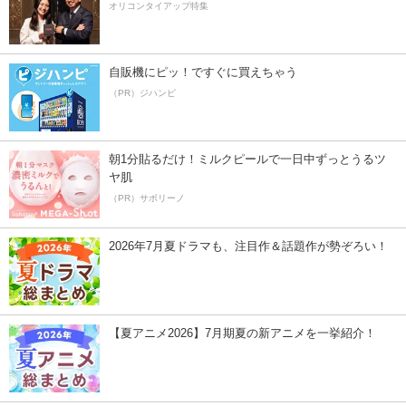
オリコンタイアップ特集
自販機にピッ！ですぐに買えちゃう
（PR）ジハンピ
朝1分貼るだけ！ミルクピールで一日中ずっとうるツ
ヤ肌
（PR）サボリーノ
2026年7月夏ドラマも、注目作＆話題作が勢ぞろい！
【夏アニメ2026】7月期夏の新アニメを一挙紹介！