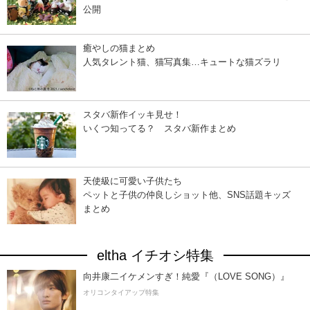
公開
癒やしの猫まとめ
人気タレント猫、猫写真集…キュートな猫ズラリ
スタバ新作イッキ見せ！
いくつ知ってる？ スタバ新作まとめ
天使級に可愛い子供たち
ペットと子供の仲良しショット他、SNS話題キッズ
まとめ
eltha イチオシ特集
向井康二イケメンすぎ！純愛『（LOVE SONG）』
オリコンタイアップ特集