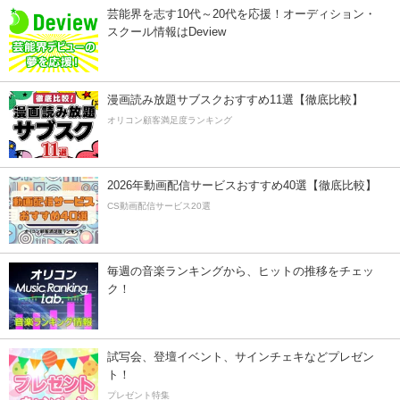
芸能界を志す10代～20代を応援！オーディション・
スクール情報はDeview
漫画読み放題サブスクおすすめ11選【徹底比較】
オリコン顧客満足度ランキング
2026年動画配信サービスおすすめ40選【徹底比較】
CS動画配信サービス20選
毎週の音楽ランキングから、ヒットの推移をチェッ
ク！
試写会、登壇イベント、サインチェキなどプレゼン
ト！
プレゼント特集