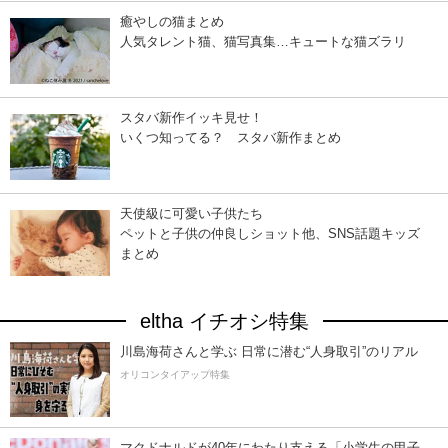
癒やしの猫まとめ
人気タレント猫、猫写真集…キュートな猫ズラリ
スタバ新作イッキ見せ！
いくつ知ってる？ スタバ新作まとめ
天使級に可愛い子供たち
ペットと子供の仲良しショット他、SNS話題キッズ
まとめ
eltha イチオシ特集
川島海荷さんと学ぶ 日常に潜む“人身取引”のリアル
オリコンタイアップ特集
マクドナルドが40年にわたり支える「小学生の甲子