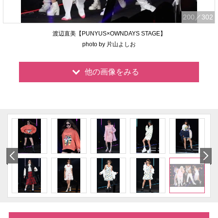
200
／302
渡辺直美【PUNYUS×OWNDAYS STAGE】
photo by 片山よしお
他の画像をみる