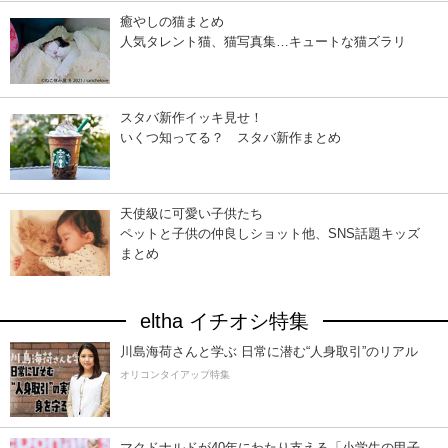
癒やしの猫まとめ
人気タレント猫、猫写真集…キュートな猫ズラリ
スタバ新作イッキ見せ！
いくつ知ってる？ スタバ新作まとめ
天使級に可愛い子供たち
ペットと子供の仲良しショット他、SNS話題キッズ
まとめ
eltha イチオシ特集
川島海荷さんと学ぶ 日常に潜む“人身取引”のリアル
オリコンタイアップ特集
マクドナルドが40年にわたり支える「小学生の甲子