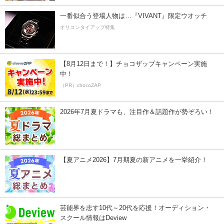
一番似合う登場人物は…『VIVANT』限定ウオッチ
オリコンタイアップ特集
【8月12日まで！】チョコザップキャンペーン実施
中！
（PR）chocoZAP
2026年7月夏ドラマも、注目作＆話題作が勢ぞろい！
【夏アニメ2026】7月期夏の新アニメを一挙紹介！
芸能界を志す10代～20代を応援！オーディション・
スクール情報はDeview