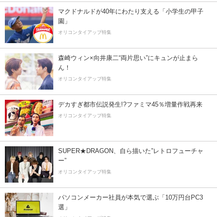
マクドナルドが40年にわたり支える「小学生の甲子
園」
オリコンタイアップ特集
森崎ウィン×向井康二“両片思い”にキュンが止まら
ん！
オリコンタイアップ特集
デカすぎ都市伝説発生!?ファミマ45％増量作戦再来
オリコンタイアップ特集
SUPER★DRAGON、自ら描いた”レトロフューチャ
ー”
オリコンタイアップ特集
パソコンメーカー社員が本気で選ぶ「10万円台PC3
選」