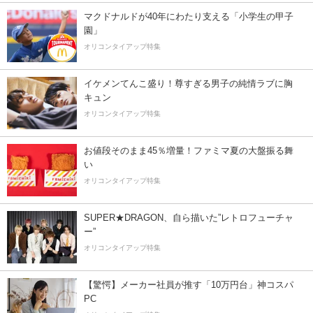
マクドナルドが40年にわたり支える「小学生の甲子
園」
オリコンタイアップ特集
イケメンてんこ盛り！尊すぎる男子の純情ラブに胸
キュン
オリコンタイアップ特集
お値段そのまま45％増量！ファミマ夏の大盤振る舞
い
オリコンタイアップ特集
SUPER★DRAGON、自ら描いた”レトロフューチャ
ー”
オリコンタイアップ特集
【驚愕】メーカー社員が推す「10万円台」神コスパ
PC