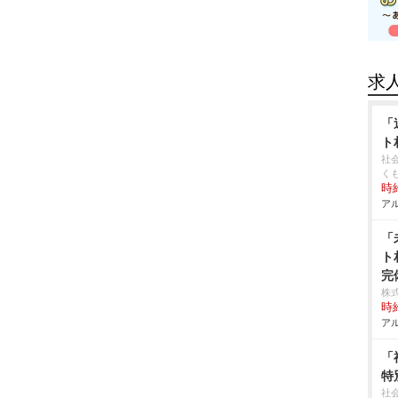
求
「
ト
社
く
時給
アル
「
ト
完
株式
時給
アル
「
特
社