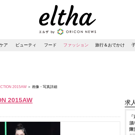
ケア
ビューティ
フード
ファッション
旅行＆おでかけ
ンケア
ダイエット・ボディケア
ヘアスタイル・ヘアアレンジ
ECTION 2015AW
＞ 画像・写真詳細
ON 2015AW
求
「
須
障