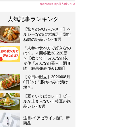
sponsored by 求人ボックス
人気記事ランキング
【驚きのやわらかさ！】ヘ
ルシーなのに大満足！鶏む
ね肉の絶品レシピ8選
「人参の食べ方で好きなの
は？」＜回答数38,220票
＞【教えて！ みんなの衣
食住「みんなの暮らし調査
隊」結果発表 第613回】
【今日の献立】2026年8月
6日(木)「豚肉のみそ漬け
焼き」
【夏といえばコレ！】ビー
ルが止まらない！枝豆の絶
品レシピ8選
注目の“アゼライン酸”、新
商品