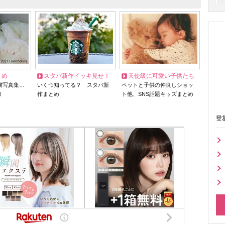
とめ
スタバ新作イッキ見せ！
天使級に可愛い子供たち
猫写真集…
いくつ知ってる？ スタバ新
ペットと子供の仲良しショッ
リ
作まとめ
ト他、SNS話題キッズまとめ
登