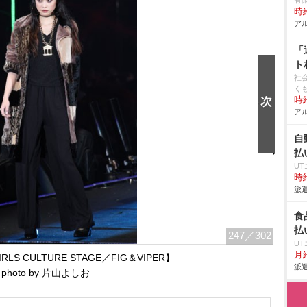
有
時給
アル
「
ト
社
く
時給
アル
自
払
U
時給
派遣
食
払
247
／302
U
月給
RLS CULTURE STAGE／FIG＆VIPER】
派遣
photo by 片山よしお