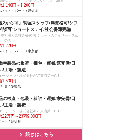
限会社ライフアップ/あったかハウス弐番館
1,140円～1,200円
バイト・パート / 愛知県
週2から可」調理スタッフ/無資格可/シフ
相談可/ショートステイ/社会保障完備
会福祉法人嘉祥会/高齢者 ショートステイサービスぬ
もりの園
1,226円
バイト・パート / 東京都
動車製品の集荷・梱包・運搬/寮完備/日
い/工場・製造
Tエージェント株式会社AGT東海第一CU
1,500円
社員 / 愛知県
品の検査・包装・箱詰・運搬/寮完備/日
い/工場・製造
Tエージェント株式会社AGT東海第一CU
22万円～23万9,000円
社員 / 愛知県
続きはこちら