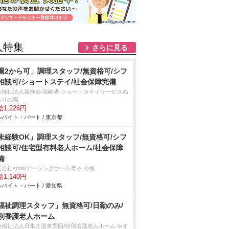
人特集
さらに見る
週2から可」調理スタッフ/無資格可/シフ
相談可/ショートステイ/社会保障完備
会福祉法人嘉祥会/高齢者 ショートステイサービスぬ
もりの園
1,226円
バイト・パート / 東京都
未経験OK」調理スタッフ/無資格可/シフ
相談可/住宅型有料老人ホーム/社会保障
備
会社smis/ナーシングホーム寿々 小牧
1,140円
バイト・パート / 愛知県
福祉調理スタッフ」無資格可/日勤のみ/
別養護老人ホーム
会福祉法人日本介護事業団/特別養護老人ホーム やす