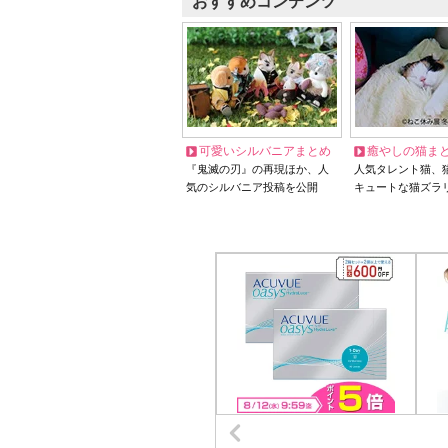
おすすめコンテンツ
可愛いシルバニアまとめ
癒やしの猫ま
『鬼滅の刃』の再現ほか、人
人気タレント猫、
気のシルバニア投稿を公開
キュートな猫ズラ