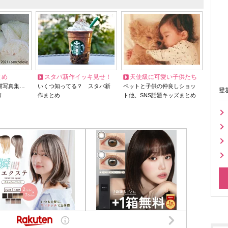
とめ
スタバ新作イッキ見せ！
天使級に可愛い子供たち
猫写真集…
いくつ知ってる？ スタバ新
ペットと子供の仲良しショッ
登
リ
作まとめ
ト他、SNS話題キッズまとめ