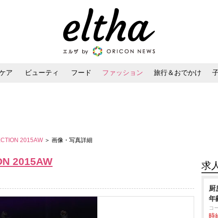
ケア
ビューティ
フード
ファッション
旅行＆おでかけ
ンケア
ダイエット・ボディケア
ヘアスタイル・ヘアアレンジ
ECTION 2015AW
＞ 画像・写真詳細
ON 2015AW
求
厨
年
コ
時給