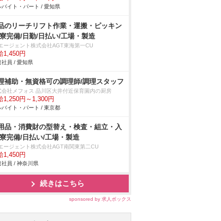
バイト・パート / 愛知県
品のリーチリフト作業・運搬・ピッキン
/寮完備/日勤/日払い/工場・製造
Tエージェント株式会社AGT東海第一CU
1,450円
社員 / 愛知県
理補助・無資格可の調理師/調理スタッフ
式会社メフォス 品川区大井付近保育園内の厨房
1,250円～1,300円
バイト・パート / 東京都
用品・消費財の型替え・検査・組立・入
/寮完備/日払い/工場・製造
Tエージェント株式会社AGT南関東第二CU
1,450円
社員 / 神奈川県
続きはこちら
sponsored by 求人ボックス