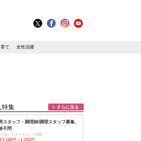
子育て
女性活躍
人特集
さらに見る
房スタッフ・調理師/調理スタッフ募集、
齢不問
ープあいちデイサービス蒲郡
1,195円～1,255円