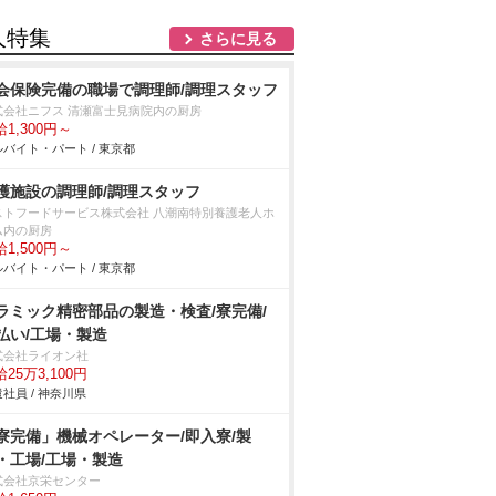
人特集
さらに見る
会保険完備の職場で調理師/調理スタッフ
式会社ニフス 清瀬富士見病院内の厨房
1,300円～
バイト・パート / 東京都
護施設の調理師/調理スタッフ
ストフードサービス株式会社 八潮南特別養護老人ホ
ム内の厨房
1,500円～
バイト・パート / 東京都
ラミック精密部品の製造・検査/寮完備/
払い/工場・製造
式会社ライオン社
25万3,100円
社員 / 神奈川県
寮完備」機械オペレーター/即入寮/製
・工場/工場・製造
式会社京栄センター