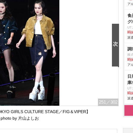
アル
食
グ
U
時給
派遣
調
株
時給
アル
日
庫
U
時給
派遣
251
／302
 GIRLS CULTURE STAGE／FIG＆VIPER】
photo by 片山よしお