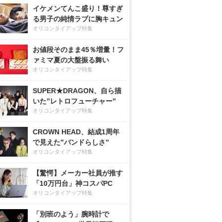
イケメンてんこ盛り！尊すぎ
る男子の純情ラブに胸キュン
オリコンタイアップ特集
お値段そのまま45％増量！フ
ァミマ夏の大盤振る舞い
オリコンタイアップ特集
SUPER★DRAGON、自ら描
いた”レトロフューチャー”
オリコンタイアップ特集
CROWN HEAD、結成1周年
で見えた”バンドらしさ”
オリコンタイアップ特集
【驚愕】メーカー社員が推す
「10万円台」神コスパPC
オリコンタイアップ特集
「別班のよう」腕時計で