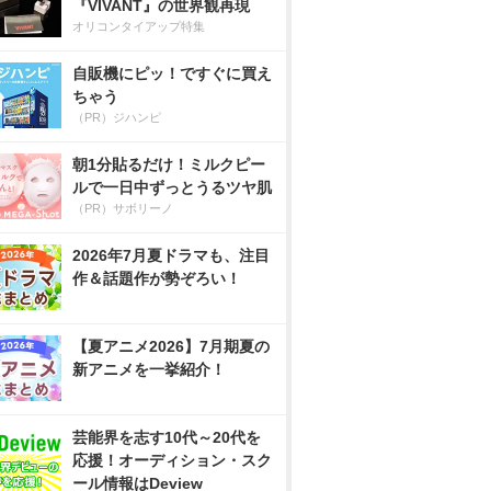
『VIVANT』の世界観再現
オリコンタイアップ特集
自販機にピッ！ですぐに買え
ちゃう
（PR）ジハンピ
朝1分貼るだけ！ミルクピー
ルで一日中ずっとうるツヤ肌
（PR）サボリーノ
2026年7月夏ドラマも、注目
作＆話題作が勢ぞろい！
【夏アニメ2026】7月期夏の
新アニメを一挙紹介！
芸能界を志す10代～20代を
応援！オーディション・スク
ール情報はDeview