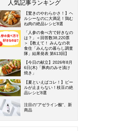
人気記事ランキング
【驚きのやわらかさ！】ヘ
ルシーなのに大満足！鶏む
ね肉の絶品レシピ8選
「人参の食べ方で好きなの
は？」＜回答数38,220票
＞【教えて！ みんなの衣
食住「みんなの暮らし調査
隊」結果発表 第613回】
【今日の献立】2026年8月
6日(木)「豚肉のみそ漬け
焼き」
【夏といえばコレ！】ビー
ルが止まらない！枝豆の絶
品レシピ8選
注目の“アゼライン酸”、新
商品