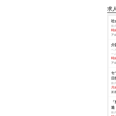
求
社
株
時給
アル
介
ベ
ー
時給
アル
セ
日
株
月給
派遣
「
造
株