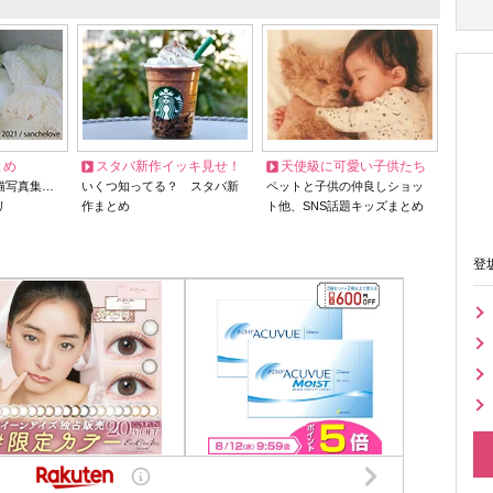
とめ
スタバ新作イッキ見せ！
天使級に可愛い子供たち
猫写真集…
いくつ知ってる？ スタバ新
ペットと子供の仲良しショッ
リ
作まとめ
ト他、SNS話題キッズまとめ
登