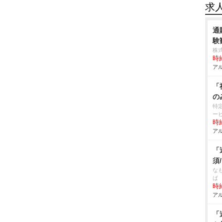
求
通
験
株
時給
アル
「
の
特
ー
時給
アル
「
須
な
ば
時給
アル
「