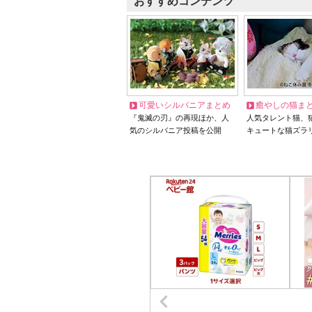
おすすめコンテンツ
可愛いシルバニアまとめ
癒やしの猫ま
『鬼滅の刃』の再現ほか、人
人気タレント猫、
気のシルバニア投稿を公開
キュートな猫ズラ