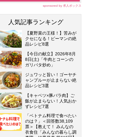
sponsored by 求人ボックス
人気記事ランキング
【夏野菜の王様！】苦みが
クセになる！ピーマンの絶
品レシピ8選
【今日の献立】2026年8月
8日(土)「牛肉とコーンの
ガリバタ炒め」
ジュワッと旨い！ゴーヤチ
ャンプルーが止まらない絶
品レシピ3選
【キャベツ×豚バラ肉】ご
飯が止まらない！人気おか
ずレシピ7選
「ベトナム料理で食べたい
のは？」＜回答数38,109
票＞【教えて！ みんなの
衣食住「みんなの暮らし調