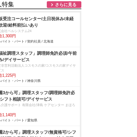
人特集
さらに見る
販受注コールセンター/土日祝休み/未経
歓迎/給料前払いあり
式会社ベルシステム24
1,300円
バイト・パート / 契約社員 / 北海道
福祉調理スタッフ」調理師免許必須/午前
み/デイサービス
定非営利活動法人コスモスの家/コスモスの家デイサ
ビス
1,225円
バイト・パート / 神奈川県
週3から可」調理スタッフ/調理師免許必
/シフト相談可/デイサービス
も介護サポート 有限会社/津島 ケアセンター まほろ
1,140円
バイト・パート / 愛知県
週2から可」調理スタッフ/無資格可/シフ