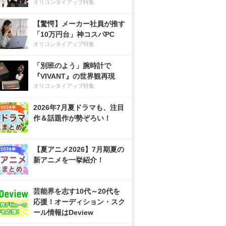
オリコンタイアップ特集
【驚愕】メーカー社員が推す
「10万円台」神コスパPC
オリコンタイアップ特集
「別班のよう」腕時計で
『VIVANT』の世界観再現
オリコンタイアップ特集
2026年7月夏ドラマも、注目
作＆話題作が勢ぞろい！
【夏アニメ2026】7月期夏の
新アニメを一挙紹介！
芸能界を志す10代～20代を
応援！オーディション・スク
ール情報はDeview