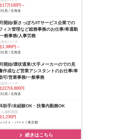
式会社パソナ
給17万100円～
社員 / 北海道
9月開始/新さっぽろ/ITサービス企業での
フィス管理など総務事務のお仕事/車通勤
/一般事務/人事労務
式会社パソナ
1,380円～
社員 / 北海道
9月開始/環状通東/大手メーカーのでの見
書作成など営業アシスタントのお仕事/車
勤可/営業事務/一般事務
式会社パソナ
22万6,800円
社員 / 北海道
科助手/未経験OK・扶養内勤務OK
りん歯科医院
1,230円
バイト・パート / 東京都
続きはこちら