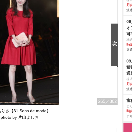
株
月
派遣
0
オ
可
株
時給
派遣
0
積
通
株
月給
派遣
歯
265
／302
じ
さ【31 Sons de mode】
時給
アル
photo by 片山よしお