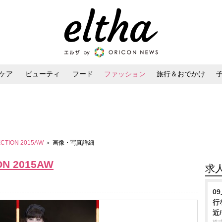
ケア
ビューティ
フード
ファッション
旅行＆おでかけ
ンケア
ダイエット・ボディケア
ヘアスタイル・ヘアアレンジ
ECTION 2015AW
＞ 画像・写真詳細
ON 2015AW
求
0
行
近