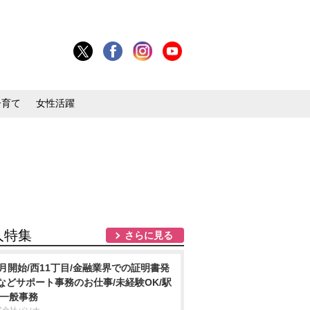
子育て
女性活躍
人特集
さらに見る
9月開始/西11丁目/金融業界での証明書発
などサポート事務のお仕事/未経験OK/駅
/一般事務