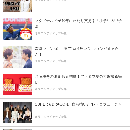
マクドナルドが40年にわたり支える「小学生の甲子
園」
オリコンタイアップ特集
森崎ウィン×向井康二“両片思い”にキュンが止まら
ん！
オリコンタイアップ特集
お値段そのまま45％増量！ファミマ夏の大盤振る舞
い
オリコンタイアップ特集
SUPER★DRAGON、自ら描いた”レトロフューチャ
ー”
オリコンタイアップ特集