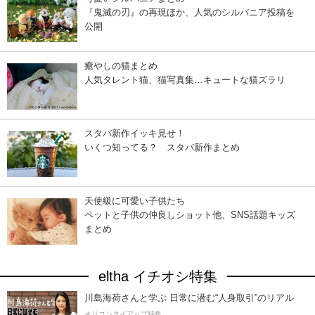
『鬼滅の刃』の再現ほか、人気のシルバニア投稿を
公開
癒やしの猫まとめ
人気タレント猫、猫写真集…キュートな猫ズラリ
スタバ新作イッキ見せ！
いくつ知ってる？ スタバ新作まとめ
天使級に可愛い子供たち
ペットと子供の仲良しショット他、SNS話題キッズ
まとめ
eltha イチオシ特集
川島海荷さんと学ぶ 日常に潜む“人身取引”のリアル
オリコンタイアップ特集