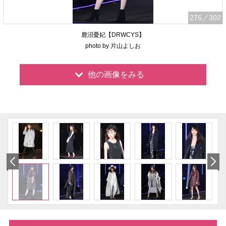
276
／302
鹿沼憂妃【DRWCYS】
photo by 片山よしお
他の画像をみる