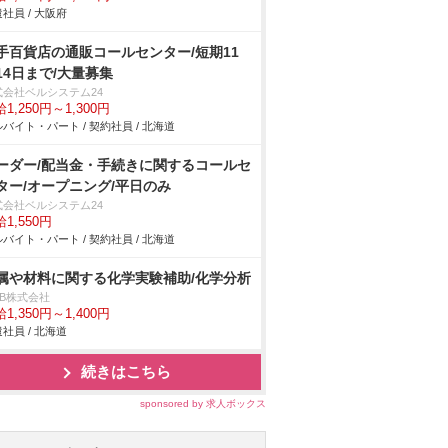
社員 / 大阪府
手百貨店の通販コールセンター/短期11
14日まで/大量募集
式会社ベルシステム24
1,250円～1,300円
バイト・パート / 契約社員 / 北海道
ーダー/配当金・手続きに関するコールセ
ター/オープニング/平日のみ
式会社ベルシステム24
1,550円
バイト・パート / 契約社員 / 北海道
属や材料に関する化学実験補助/化学分析
DB株式会社
1,350円～1,400円
社員 / 北海道
続きはこちら
sponsored by 求人ボックス