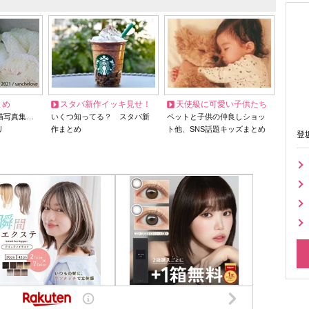
とめ
スタバ新作イッキ見せ！
天使級に可愛い子供たち
猫写真集…
いくつ知ってる？ スタバ新
ペットと子供の仲良しショッ
リ
作まとめ
ト他、SNS話題キッズまとめ
登