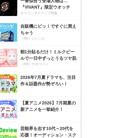
一番似合う登場人物は…
『VIVANT』限定ウオッチ
オリコンタイアップ特集
自販機にピッ！ですぐに買え
ちゃう
（PR）ジハンピ
朝1分貼るだけ！ミルクピー
ルで一日中ずっとうるツヤ肌
（PR）サボリーノ
2026年7月夏ドラマも、注目
作＆話題作が勢ぞろい！
【夏アニメ2026】7月期夏の
新アニメを一挙紹介！
芸能界を志す10代～20代を
応援！オーディション・スク