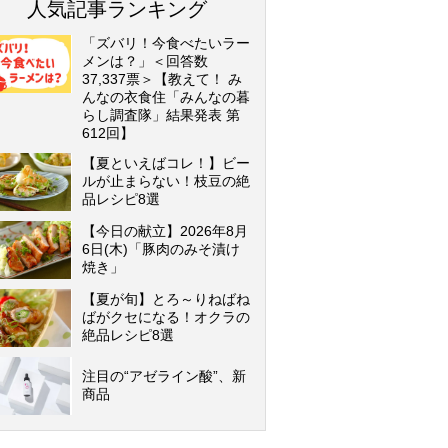
人気記事ランキング
「ズバリ！今食べたいラー
メンは？」＜回答数
37,337票＞【教えて！ み
んなの衣食住「みんなの暮
らし調査隊」結果発表 第
612回】
【夏といえばコレ！】ビー
ルが止まらない！枝豆の絶
品レシピ8選
【今日の献立】2026年8月
6日(木)「豚肉のみそ漬け
焼き」
【夏が旬】とろ～りねばね
ばがクセになる！オクラの
絶品レシピ8選
注目の“アゼライン酸”、新
商品