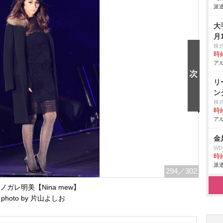
派遣
大
月
株
時給
アル
リ
ン
株
時給
アル
金
W
時給
派遣
294
／302
ノガレ明美【Nina mew】
photo by 片山よしお