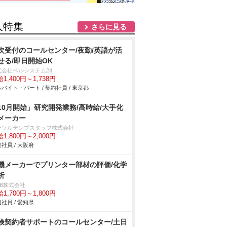
人特集
さらに見る
次受付のコールセンター/夜勤/英語が活
せる/即日開始OK
式会社ベルシステム24
1,400円～1,738円
バイト・パート / 契約社員 / 東京都
10月開始」研究開発業務/高時給/大手化
メーカー
ーソルテンプスタッフ株式会社
1,800円～2,000円
社員 / 大阪府
機メーカーでプリンター部材の評価/化学
析
DB株式会社
1,700円～1,800円
社員 / 愛知県
険契約者サポートのコールセンター/土日