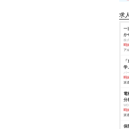
求
一
か
株
時給
アル
「
学
パ
時給
派遣
電
分
W
時給
派遣
保