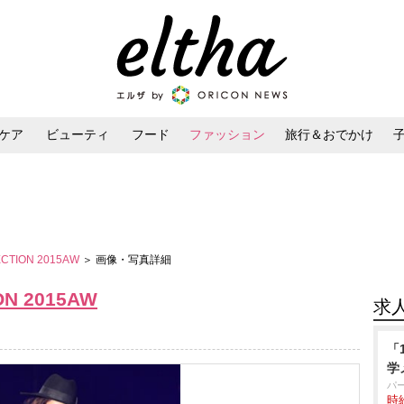
ケア
ビューティ
フード
ファッション
旅行＆おでかけ
ンケア
ダイエット・ボディケア
ヘアスタイル・ヘアアレンジ
ECTION 2015AW
＞ 画像・写真詳細
ON 2015AW
求
「
学
パ
時給