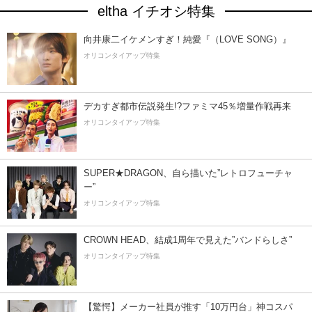
eltha イチオシ特集
向井康二イケメンすぎ！純愛『（LOVE SONG）』
オリコンタイアップ特集
デカすぎ都市伝説発生!?ファミマ45％増量作戦再来
オリコンタイアップ特集
SUPER★DRAGON、自ら描いた”レトロフューチャ
ー”
オリコンタイアップ特集
CROWN HEAD、結成1周年で見えた”バンドらしさ”
オリコンタイアップ特集
【驚愕】メーカー社員が推す「10万円台」神コスパ