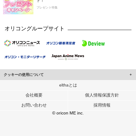
ト！
プレゼント特集
オリコングループサイト
クッキーの使用について
このサイトでは Cookie を使用して、ユーザーに合わせたコンテンツや広告の
elthaとは
表示、ソーシャル メディア機能の提供、広告の表示回数やクリック数の測定を
会社概要
個人情報保護方針
行っています。
また、ユーザーによるサイトの利用状況についても情報を収集し、ソーシャル
お問い合わせ
採用情報
メディアや広告配信、データ解析の各パートナーに提供しています。
各パートナーは、この情報とユーザーが各パートナーに提供した他の情報や、
© oricon ME inc.
ユーザーが各パートナーのサービスを使用したときに収集した他の情報を組み
合わせて使用することがあります。