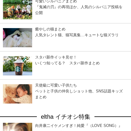
可愛いシルバニアまとめ
『鬼滅の刃』の再現ほか、人気のシルバニア投稿を
公開
癒やしの猫まとめ
人気タレント猫、猫写真集…キュートな猫ズラリ
スタバ新作イッキ見せ！
いくつ知ってる？ スタバ新作まとめ
天使級に可愛い子供たち
ペットと子供の仲良しショット他、SNS話題キッズ
まとめ
eltha イチオシ特集
向井康二イケメンすぎ！純愛『（LOVE SONG）』