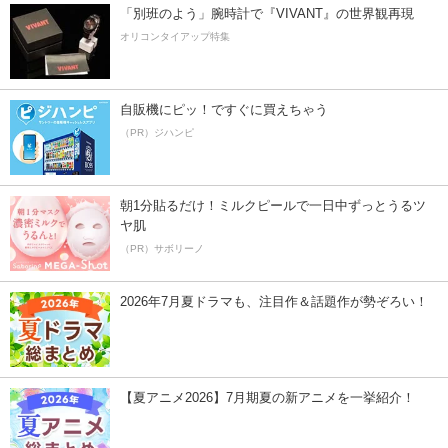
「別班のよう」腕時計で『VIVANT』の世界観再現
オリコンタイアップ特集
自販機にピッ！ですぐに買えちゃう
（PR）ジハンピ
朝1分貼るだけ！ミルクピールで一日中ずっとうるツ
ヤ肌
（PR）サボリーノ
2026年7月夏ドラマも、注目作＆話題作が勢ぞろい！
【夏アニメ2026】7月期夏の新アニメを一挙紹介！