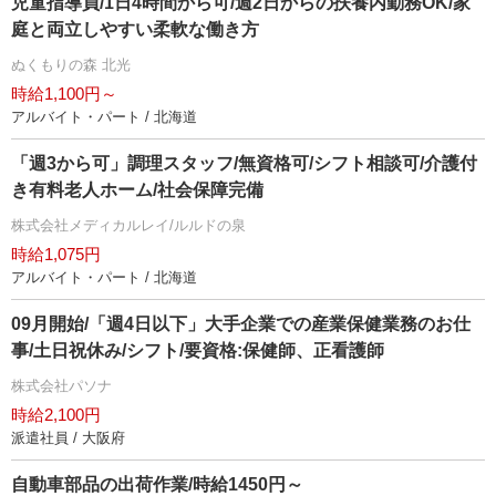
児童指導員/1日4時間から可/週2日からの扶養内勤務OK/家
庭と両立しやすい柔軟な働き方
ぬくもりの森 北光
時給1,100円～
アルバイト・パート / 北海道
「週3から可」調理スタッフ/無資格可/シフト相談可/介護付
き有料老人ホーム/社会保障完備
株式会社メディカルレイ/ルルドの泉
時給1,075円
アルバイト・パート / 北海道
09月開始/「週4日以下」大手企業での産業保健業務のお仕
事/土日祝休み/シフト/要資格:保健師、正看護師
株式会社パソナ
時給2,100円
派遣社員 / 大阪府
自動車部品の出荷作業/時給1450円～