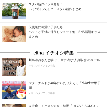
スタバ新作イッキ見せ！
いくつ知ってる？ スタバ新作まとめ
天使級に可愛い子供たち
ペットと子供の仲良しショット他、SNS話題キッズ
まとめ
eltha イチオシ特集
川島海荷さんと学ぶ 日常に潜む“人身取引”のリアル
オリコンタイアップ特集
マクドナルドが40年にわたり支える「小学生の甲子
園」
オリコンタイアップ特集
向井康二イケメンすぎ！純愛『（LOVE SONG）』