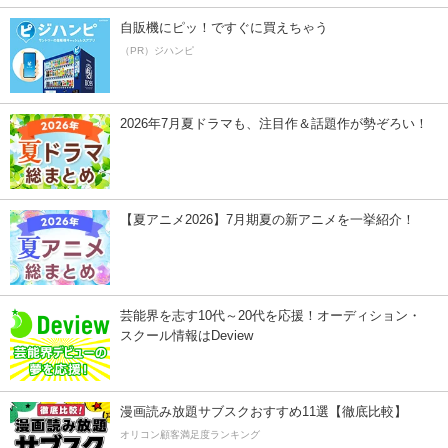
自販機にピッ！ですぐに買えちゃう
（PR）ジハンピ
2026年7月夏ドラマも、注目作＆話題作が勢ぞろい！
【夏アニメ2026】7月期夏の新アニメを一挙紹介！
芸能界を志す10代～20代を応援！オーディション・
スクール情報はDeview
漫画読み放題サブスクおすすめ11選【徹底比較】
オリコン顧客満足度ランキング