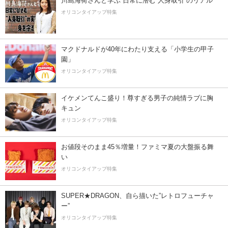
川島海荷さんと学ぶ 日常に潜む“人身取引”のリアル
オリコンタイアップ特集
マクドナルドが40年にわたり支える「小学生の甲子
園」
オリコンタイアップ特集
イケメンてんこ盛り！尊すぎる男子の純情ラブに胸
キュン
オリコンタイアップ特集
お値段そのまま45％増量！ファミマ夏の大盤振る舞
い
オリコンタイアップ特集
SUPER★DRAGON、自ら描いた”レトロフューチャ
ー”
オリコンタイアップ特集