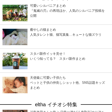
可愛いシルバニアまとめ
『鬼滅の刃』の再現ほか、人気のシルバニア投稿を
公開
癒やしの猫まとめ
人気タレント猫、猫写真集…キュートな猫ズラリ
スタバ新作イッキ見せ！
いくつ知ってる？ スタバ新作まとめ
天使級に可愛い子供たち
ペットと子供の仲良しショット他、SNS話題キッズ
まとめ
eltha イチオシ特集