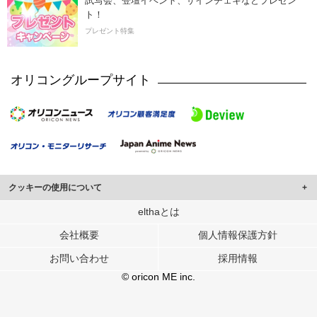
試写会、登壇イベント、サインチェキなどプレゼン
ト！
プレゼント特集
オリコングループサイト
クッキーの使用について
このサイトでは Cookie を使用して、ユーザーに合わせたコンテンツや広告の
elthaとは
表示、ソーシャル メディア機能の提供、広告の表示回数やクリック数の測定を
会社概要
個人情報保護方針
行っています。
また、ユーザーによるサイトの利用状況についても情報を収集し、ソーシャル
お問い合わせ
採用情報
メディアや広告配信、データ解析の各パートナーに提供しています。
各パートナーは、この情報とユーザーが各パートナーに提供した他の情報や、
© oricon ME inc.
ユーザーが各パートナーのサービスを使用したときに収集した他の情報を組み
合わせて使用することがあります。