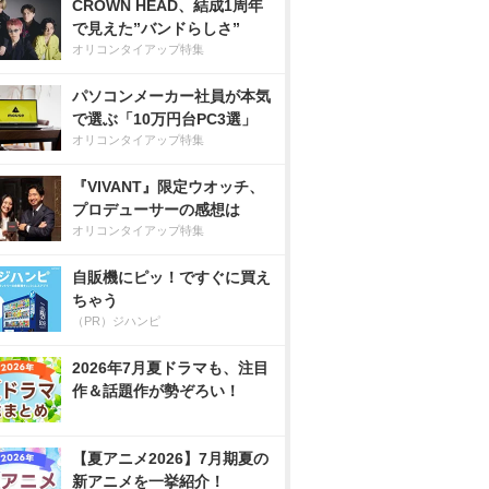
CROWN HEAD、結成1周年
で見えた”バンドらしさ”
オリコンタイアップ特集
パソコンメーカー社員が本気
で選ぶ「10万円台PC3選」
オリコンタイアップ特集
『VIVANT』限定ウオッチ、
プロデューサーの感想は
オリコンタイアップ特集
自販機にピッ！ですぐに買え
ちゃう
（PR）ジハンピ
2026年7月夏ドラマも、注目
作＆話題作が勢ぞろい！
【夏アニメ2026】7月期夏の
新アニメを一挙紹介！