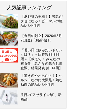
人気記事ランキング
【夏野菜の王様！】苦みが
クセになる！ピーマンの絶
品レシピ8選
【今日の献立】2026年8月
7日(金)「鯛茶漬け」
「暑い日に飲みたいドリン
クは？」＜回答数38,386
票＞【教えて！ みんなの
衣食住「みんなの暮らし調
査隊」結果発表 第614回】
【驚きのやわらかさ！】ヘ
ルシーなのに大満足！鶏む
ね肉の絶品レシピ8選
注目の“アゼライン酸”、新
商品