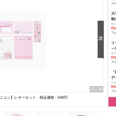
アル
大
制/
株
時給
アル
リ
～
株
時給
アル
「
デ
社
時給
17
／30
アル
ニョン】レターセット 税込価格：648円