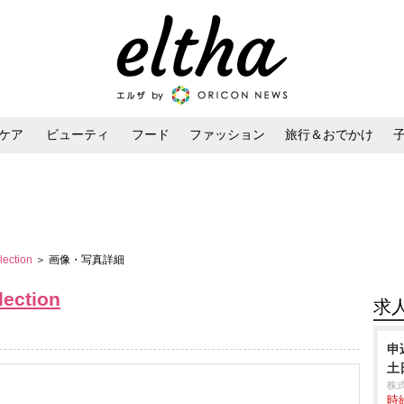
ケア
ビューティ
フード
ファッション
旅行＆おでかけ
ンケア
ダイエット・ボディケア
ヘアスタイル・ヘアアレンジ
ction
＞ 画像・写真詳細
ction
求
申
土
株
時給