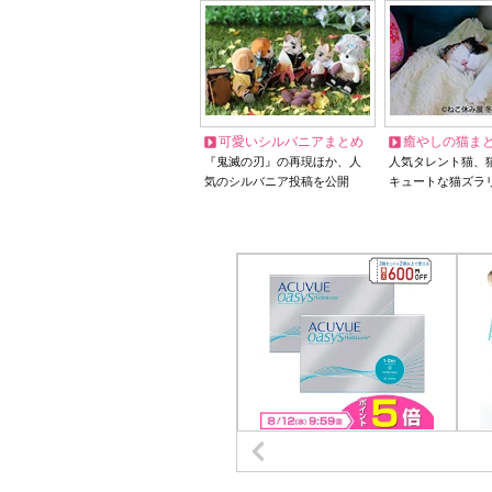
可愛いシルバニアまとめ
癒やしの猫ま
『鬼滅の刃』の再現ほか、人
人気タレント猫、
気のシルバニア投稿を公開
キュートな猫ズラ