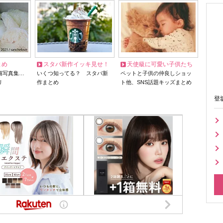
とめ
スタバ新作イッキ見せ！
天使級に可愛い子供たち
猫写真集…
いくつ知ってる？ スタバ新
ペットと子供の仲良しショッ
リ
作まとめ
ト他、SNS話題キッズまとめ
登