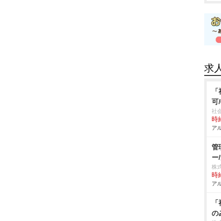
求
「
可
社
時給
アル
管
ー
株
時給
アル
「
の