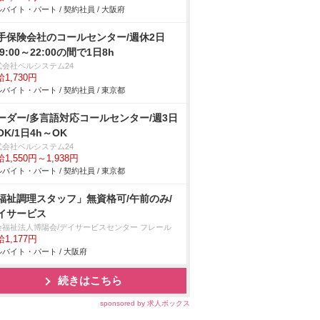
バイト・パート / 契約社員 / 大阪府
手保険会社のコールセンター/週休2日
9:00～22:00の間で1日8h
式会社ベルシステム24
1,730円
バイト・パート / 契約社員 / 東京都
ーダー/多言語対応コールセンター/週3日
OK/1日4h～OK
式会社ベルシステム24
1,550円～1,938円
バイト・パート / 契約社員 / 東京都
福祉調理スタッフ」無資格可/午前のみ/
イサービス
会福祉法人博陽会/デイサービスセンター フレール
1,177円
バイト・パート / 大阪府
続きはこちら
sponsored by 求人ボックス