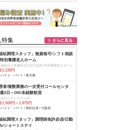
人特集
さらに見る
福祉調理スタッフ」無資格可/シフト相談
/特別養護老人ホーム
会福祉法人奉優会/品川区立杜松 特別養護老人ホーム
1,226円
バイト・パート / 東京都
理者/複数業務の一次受付コールセンタ
/週3日～OK/未経験歓迎
式会社ベルシステム24
1,500円～1,875円
バイト・パート / 契約社員 / 大阪府
福祉調理スタッフ」調理師免許必須/日勤
み/ショートステイ