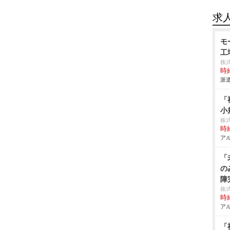
求
モ
工
株
時給
派遣
「
小
株
時給
アル
「
の
障
株式
時給
アル
「