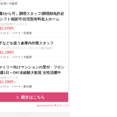
社員 / 大阪府
週3から可」調理スタッフ/調理師免許必
/シフト相談可/住宅型有料老人ホーム
式会社松本/アッポジオ
1,075円
バイト・パート / 北海道
下などを扱う倉庫内作業スタッフ
ュチュアンナデリバリーサービス株式会社
1,230円
バイト・パート / 大阪府
ァミリー向けマンションの受付・フロン
/週1日～OK!未経験大歓迎 女性活躍中
式会社ベアーズ
1,230円～
バイト・パート / 東京都
続きはこちら
sponsored by 求人ボックス