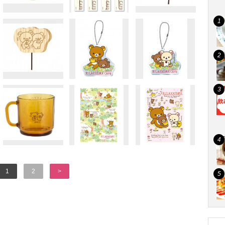
1
2
>