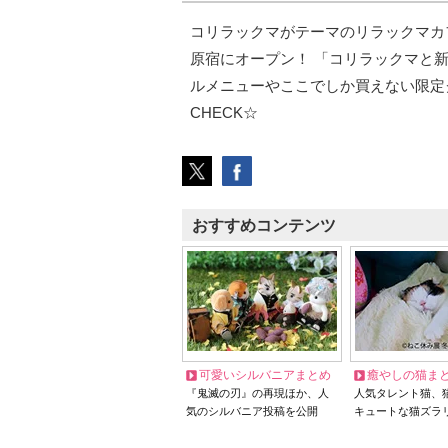
コリラックマがテーマのリラックマカフ
原宿にオープン！ 「コリラックマと新
ルメニューやここでしか買えない限定
CHECK☆
おすすめコンテンツ
可愛いシルバニアまとめ
癒やしの猫ま
『鬼滅の刃』の再現ほか、人
人気タレント猫、
気のシルバニア投稿を公開
キュートな猫ズラ