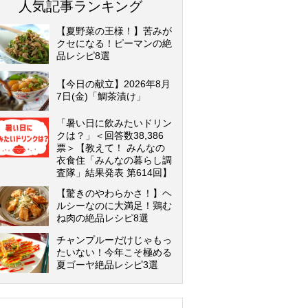
人気記事ランキング
【夏野菜の王様！】苦みが
クセになる！ピーマンの絶
品レシピ8選
【今日の献立】2026年8月
7日(金)「鯛茶漬け」
「暑い日に飲みたいドリン
クは？」＜回答数38,386
票＞【教えて！ みんなの
衣食住「みんなの暮らし調
査隊」結果発表 第614回】
【驚きのやわらかさ！】ヘ
ルシーなのに大満足！鶏む
ね肉の絶品レシピ8選
チャンプルーだけじゃもっ
たいない！今年こそ極める
夏ゴーヤ絶品レシピ3選