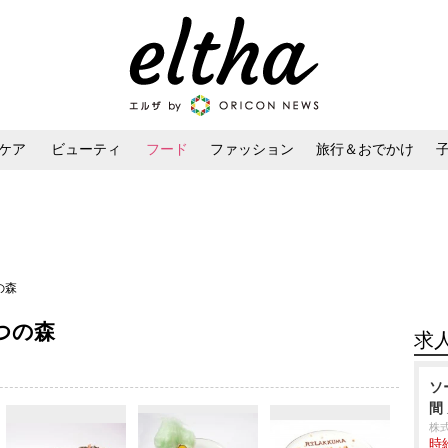
ケア
ビューティ
フード
ファッション
旅行＆おでかけ
ンケア
ダイエット・ボディケア
ヘアスタイル・ヘアアレンジ
つの森
ちみつの森
求
ソ
間
株
時給