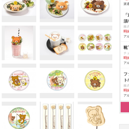
派遣
「
須
株
時給
アル
靴
チ
時給
アル
フ
ト
株
時給
アル