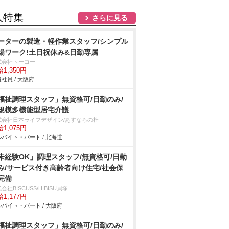
人特集
さらに見る
ーターの製造・軽作業スタッフ/シンプル
場ワーク!土日祝休み&日勤専属
式会社トーコー
1,350円
社員 / 大阪府
福祉調理スタッフ」無資格可/日勤のみ/
規模多機能型居宅介護
式会社日本ライフデザイン/あすなろの杜
1,075円
バイト・パート / 北海道
未経験OK」調理スタッフ/無資格可/日勤
み/サービス付き高齢者向け住宅/社会保
完備
会社BISCUSS/HIBISU貝塚
1,177円
バイト・パート / 大阪府
福祉調理スタッフ」無資格可/日勤のみ/