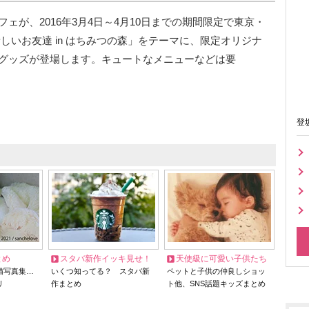
ェが、2016年3月4日～4月10日までの期間限定で東京・
しいお友達 in はちみつの森」をテーマに、限定オリジナ
グッズが登場します。キュートなメニューなどは要
登
とめ
スタバ新作イッキ見せ！
天使級に可愛い子供たち
猫写真集…
いくつ知ってる？ スタバ新
ペットと子供の仲良しショッ
リ
作まとめ
ト他、SNS話題キッズまとめ