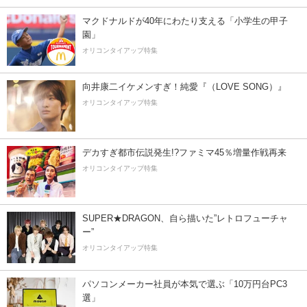
マクドナルドが40年にわたり支える「小学生の甲子
園」
オリコンタイアップ特集
向井康二イケメンすぎ！純愛『（LOVE SONG）』
オリコンタイアップ特集
デカすぎ都市伝説発生!?ファミマ45％増量作戦再来
オリコンタイアップ特集
SUPER★DRAGON、自ら描いた”レトロフューチャ
ー”
オリコンタイアップ特集
パソコンメーカー社員が本気で選ぶ「10万円台PC3
選」