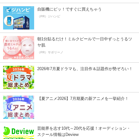
自販機にピッ！ですぐに買えちゃう
（PR）ジハンピ
朝1分貼るだけ！ミルクピールで一日中ずっとうるツ
ヤ肌
（PR）サボリーノ
2026年7月夏ドラマも、注目作＆話題作が勢ぞろい！
【夏アニメ2026】7月期夏の新アニメを一挙紹介！
芸能界を志す10代～20代を応援！オーディション・
スクール情報はDeview