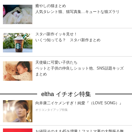
癒やしの猫まとめ
人気タレント猫、猫写真集…キュートな猫ズラリ
スタバ新作イッキ見せ！
いくつ知ってる？ スタバ新作まとめ
天使級に可愛い子供たち
ペットと子供の仲良しショット他、SNS話題キッズ
まとめ
eltha イチオシ特集
向井康二イケメンすぎ！純愛『（LOVE SONG）』
オリコンタイアップ特集
お値段そのまま45％増量！ファミマ夏の大盤振る舞