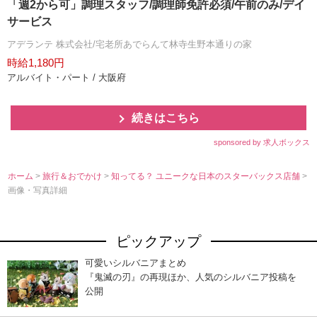
「週2から可」調理スタッフ/調理師免許必須/午前のみ/デイ
サービス
アデランテ 株式会社/宅老所あでらんて林寺生野本通りの家
時給1,180円
アルバイト・パート / 大阪府
続きはこちら
sponsored by 求人ボックス
ホーム
>
旅行＆おでかけ
>
知ってる？ ユニークな日本のスターバックス店舗
>
画像・写真詳細
ピックアップ
可愛いシルバニアまとめ
『鬼滅の刃』の再現ほか、人気のシルバニア投稿を
公開