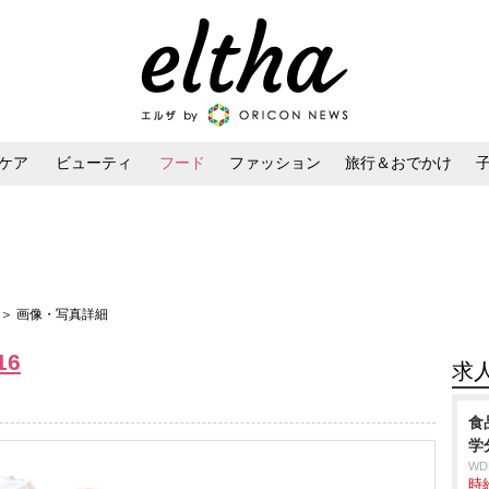
ケア
ビューティ
フード
ファッション
旅行＆おでかけ
ンケア
ダイエット・ボディケア
ヘアスタイル・ヘアアレンジ
＞ 画像・写真詳細
16
求
食
学
W
時給