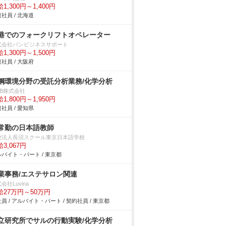
1,300円～1,400円
社員 / 北海道
港でのフォークリフトオペレーター
式会社パンビジネスサポート
1,300円～1,500円
社員 / 大阪府
鋼環境分野の受託分析業務/化学分析
DB株式会社
1,800円～1,950円
社員 / 愛知県
常勤の日本語教師
校法人長沼スクール東京日本語学校
3,067円
バイト・パート / 東京都
業事務/エステサロン関連
会社Luvina
給27万円～50万円
員 / アルバイト・パート / 契約社員 / 東京都
立研究所でサルの行動実験/化学分析