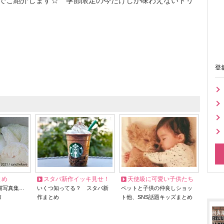
でご紹介します☆ 季節限定の今だけしか味わえないドリ
登
とめ
スタバ新作イッキ見せ！
天使級に可愛い子供たち
猫写真集…
いくつ知ってる？ スタバ新
ペットと子供の仲良しショッ
リ
作まとめ
ト他、SNS話題キッズまとめ