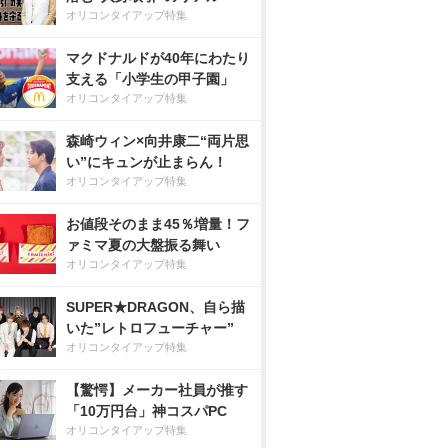
オリコンタイアップ特集
マクドナルドが40年にわたり
支える「小学生の甲子園」
オリコンタイアップ特集
森崎ウィン×向井康二“両片思
い”にキュンが止まらん！
オリコンタイアップ特集
お値段そのまま45％増量！フ
ァミマ夏の大盤振る舞い
オリコンタイアップ特集
SUPER★DRAGON、自ら描
いた”レトロフューチャー”
オリコンタイアップ特集
【驚愕】メーカー社員が推す
「10万円台」神コスパPC
オリコンタイアップ特集