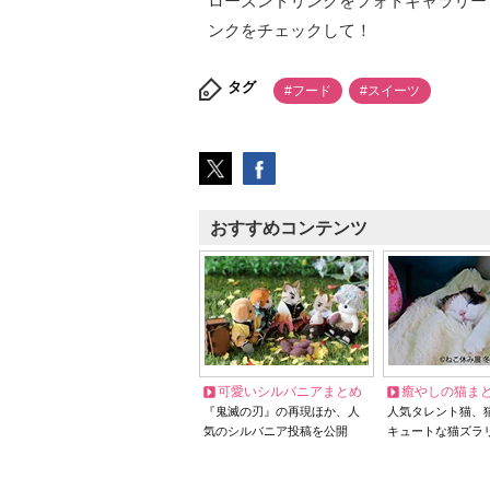
ローズンドリンクをフォトギャラリー
ンクをチェックして！
タグ
#フード
#スイーツ
おすすめコンテンツ
可愛いシルバニアまとめ
癒やしの猫ま
『鬼滅の刃』の再現ほか、人
人気タレント猫、
気のシルバニア投稿を公開
キュートな猫ズラ