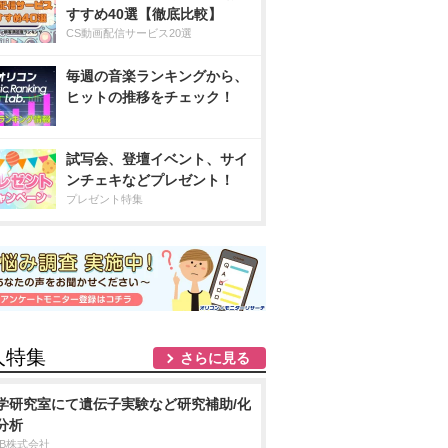
すすめ40選【徹底比較】
CS動画配信サービス20選
毎週の音楽ランキングから、
ヒットの推移をチェック！
試写会、登壇イベント、サイ
ンチェキなどプレゼント！
プレゼント特集
人特集
さらに見る
学研究室にて遺伝子実験など研究補助/化
分析
DB株式会社