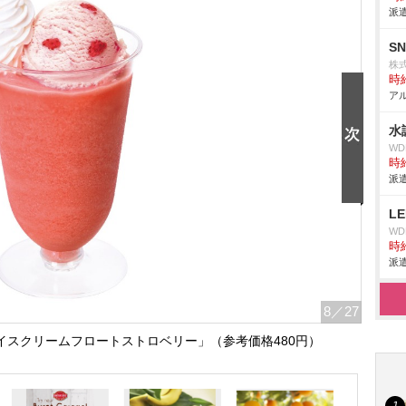
派遣
S
株式
時給
アル
水
W
時給
派遣
L
W
時給
派遣
8
／27
イスクリームフロートストロベリー」（参考価格480円）