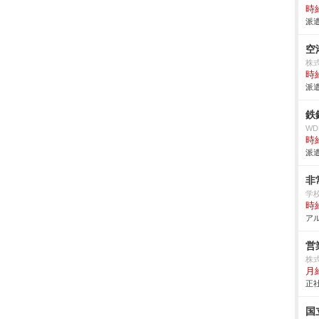
時給
派遣
空
株
時給
派遣
鉄
W
時給
派遣
非
学
時給
アル
営
株式
月
正社
国