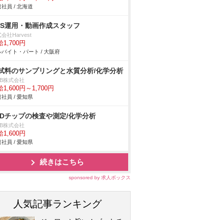
社員 / 北海道
NS運用・動画作成スタッフ
会社Harvest
1,700円
バイト・パート / 大阪府
試料のサンプリングと水質分析/化学分析
DB株式会社
1,600円～1,700円
社員 / 愛知県
EDチップの検査や測定/化学分析
DB株式会社
1,600円
社員 / 愛知県
続きはこちら
sponsored by 求人ボックス
人気記事ランキング