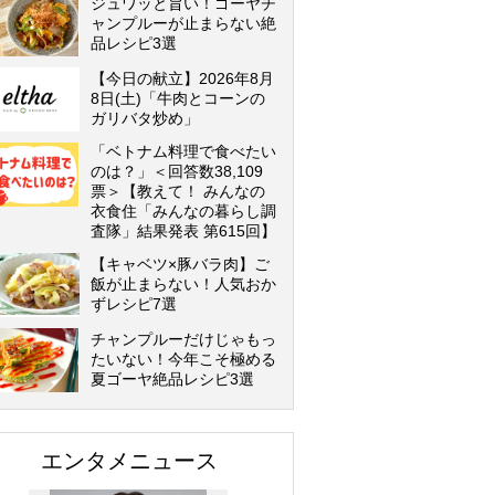
ジュワッと旨い！ゴーヤチ
ャンプルーが止まらない絶
品レシピ3選
【今日の献立】2026年8月
8日(土)「牛肉とコーンの
ガリバタ炒め」
「ベトナム料理で食べたい
のは？」＜回答数38,109
票＞【教えて！ みんなの
衣食住「みんなの暮らし調
査隊」結果発表 第615回】
【キャベツ×豚バラ肉】ご
飯が止まらない！人気おか
ずレシピ7選
チャンプルーだけじゃもっ
たいない！今年こそ極める
夏ゴーヤ絶品レシピ3選
エンタメニュース