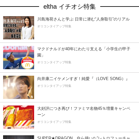
eltha イチオシ特集
川島海荷さんと学ぶ 日常に潜む“人身取引”のリアル
オリコンタイアップ特集
マクドナルドが40年にわたり支える「小学生の甲子
園」
オリコンタイアップ特集
向井康二イケメンすぎ！純愛『（LOVE SONG）』
オリコンタイアップ特集
大好評につき再び！ファミマ名物45％増量キャンペ
ーン
オリコンタイアップ特集
SUPER★DRAGON、自ら描いた”レトロフューチャ