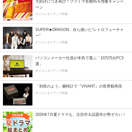
大好評につき再び！ファミマ名物45％増量キャンペ
ーン
オリコンタイアップ特集
SUPER★DRAGON、自ら描いた”レトロフューチャ
ー”
オリコンタイアップ特集
パソコンメーカー社員が本気で選ぶ「10万円台PC3
選」
オリコンタイアップ特集
「別班のよう」腕時計で『VIVANT』の世界観再現
オリコンタイアップ特集
2026年7月夏ドラマも、注目作＆話題作が勢ぞろい！