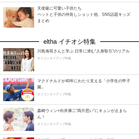
天使級に可愛い子供たち
ペットと子供の仲良しショット他、SNS話題キッズ
まとめ
eltha イチオシ特集
川島海荷さんと学ぶ 日常に潜む“人身取引”のリアル
オリコンタイアップ特集
マクドナルドが40年にわたり支える「小学生の甲子
園」
オリコンタイアップ特集
森崎ウィン×向井康二“両片思い”にキュンが止まら
ん！
オリコンタイアップ特集