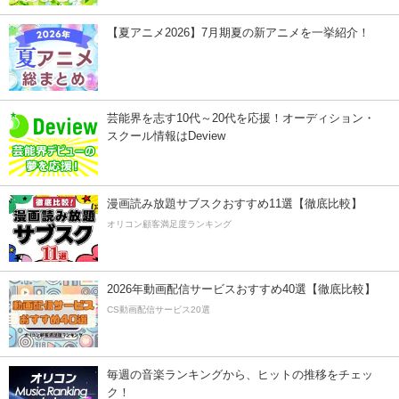
【夏アニメ2026】7月期夏の新アニメを一挙紹介！
芸能界を志す10代～20代を応援！オーディション・
スクール情報はDeview
漫画読み放題サブスクおすすめ11選【徹底比較】
オリコン顧客満足度ランキング
2026年動画配信サービスおすすめ40選【徹底比較】
CS動画配信サービス20選
毎週の音楽ランキングから、ヒットの推移をチェッ
ク！