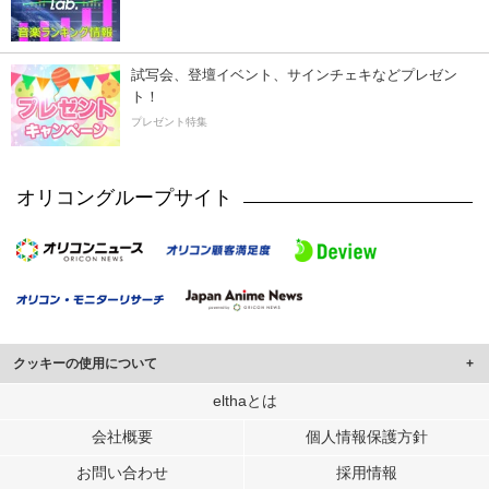
試写会、登壇イベント、サインチェキなどプレゼン
ト！
プレゼント特集
オリコングループサイト
クッキーの使用について
このサイトでは Cookie を使用して、ユーザーに合わせたコンテンツや広告の
elthaとは
表示、ソーシャル メディア機能の提供、広告の表示回数やクリック数の測定を
会社概要
個人情報保護方針
行っています。
また、ユーザーによるサイトの利用状況についても情報を収集し、ソーシャル
お問い合わせ
採用情報
メディアや広告配信、データ解析の各パートナーに提供しています。