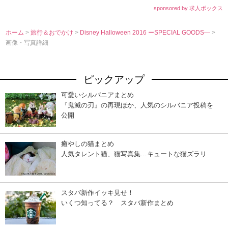
sponsored by 求人ボックス
ホーム
>
旅行＆おでかけ
>
Disney Halloween 2016 ーSPECIAL GOODS―
>
画像・写真詳細
ピックアップ
可愛いシルバニアまとめ
『鬼滅の刃』の再現ほか、人気のシルバニア投稿を
公開
癒やしの猫まとめ
人気タレント猫、猫写真集…キュートな猫ズラリ
スタバ新作イッキ見せ！
いくつ知ってる？ スタバ新作まとめ