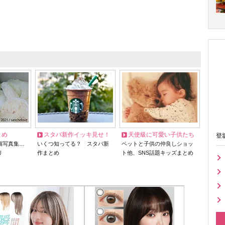
とめ
スタバ新作イッキ見せ！
天使級に可愛い子供たち
登
猫写真集…
いくつ知ってる？ スタバ新
ペットと子供の仲良しショッ
リ
作まとめ
ト他、SNS話題キッズまとめ