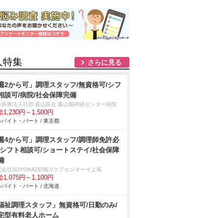
人特集
さらに見る
週2から可」調理スタッフ/無資格可/シフ
相談可/病院/社会保障完備
会医療法人社団 森山医会 森山脳神経センター病院
1,230円～1,500円
バイト・パート / 東京都
週4から可」調理スタッフ/調理師免許必
/シフト相談可/ショートステイ/社会保障
備
会社SOYOKAZE/旭川ケアセンターそよ風
1,075円～1,100円
バイト・パート / 北海道
福祉調理スタッフ」無資格可/日勤のみ/
宅型有料老人ホーム