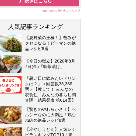
続きはこちら
sponsored by 求人ボックス
人気記事ランキング
【夏野菜の王様！】苦みが
クセになる！ピーマンの絶
品レシピ8選
【今日の献立】2026年8月
7日(金)「鯛茶漬け」
「暑い日に飲みたいドリン
クは？」＜回答数38,386
票＞【教えて！ みんなの
衣食住「みんなの暮らし調
査隊」結果発表 第614回】
【驚きのやわらかさ！】ヘ
ルシーなのに大満足！鶏む
ね肉の絶品レシピ8選
【冷やしうどん】人気レシ
ピランキングTOP10！定