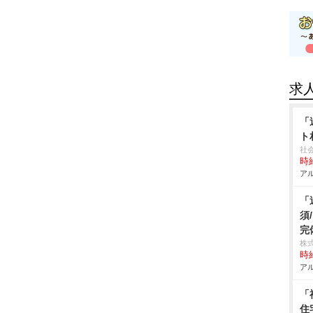
求
「
ト
社
時給
アル
「
須
完
株式
時給
アル
「
住