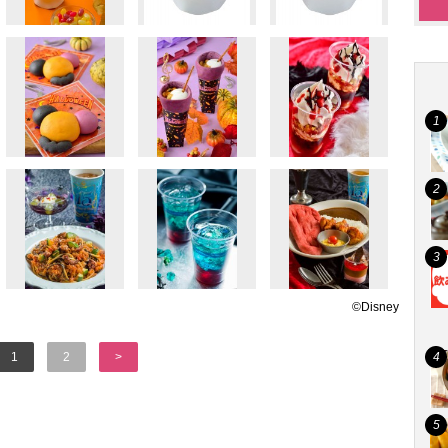
©Disney
1
2
>