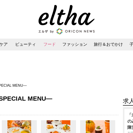
ケア
ビューティ
フード
ファッション
旅行＆おでかけ
ンケア
ダイエット・ボディケア
ヘアスタイル・ヘアアレンジ
ーSPECIAL MENU―
 ーSPECIAL MENU―
求
「
の
障