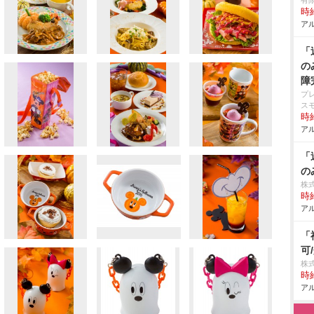
有
時給
アル
「
の
障
プ
ス
時給
アル
「
の
株
時給
アル
「
可
株
時給
アル