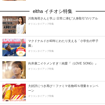
eltha イチオシ特集
川島海荷さんと学ぶ 日常に潜む“人身取引”のリアル
オリコンタイアップ特集
マクドナルドが40年にわたり支える「小学生の甲子
園」
オリコンタイアップ特集
向井康二イケメンすぎ！純愛『（LOVE SONG）』
オリコンタイアップ特集
大好評につき再び！ファミマ名物45％増量キャンペ
ーン
オリコンタイアップ特集