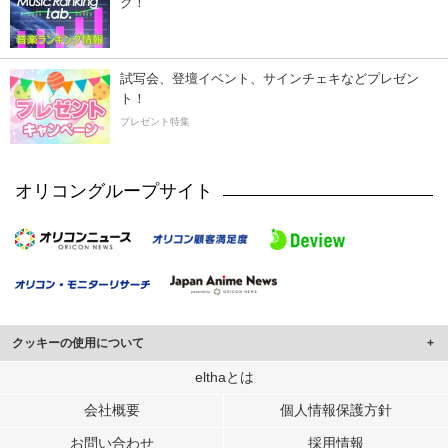
ク！
試写会、登壇イベント、サインチェキなどプレゼン
ト！
プレゼント特集
オリコングループサイト
クッキーの使用について
このサイトでは Cookie を使用して、ユーザーに合わせたコンテンツや広告の
elthaとは
表示、ソーシャル メディア機能の提供、広告の表示回数やクリック数の測定を
会社概要
個人情報保護方針
行っています。
また、ユーザーによるサイトの利用状況についても情報を収集し、ソーシャル
お問い合わせ
採用情報
メディアや広告配信、データ解析の各パートナーに提供しています。