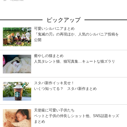
ピックアップ
可愛いシルバニアまとめ
『鬼滅の刃』の再現ほか、人気のシルバニア投稿を
公開
癒やしの猫まとめ
人気タレント猫、猫写真集…キュートな猫ズラリ
スタバ新作イッキ見せ！
いくつ知ってる？ スタバ新作まとめ
天使級に可愛い子供たち
ペットと子供の仲良しショット他、SNS話題キッズ
まとめ