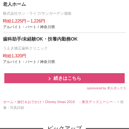
老人ホーム
株式会社サン・ライフ/サンガーデン湘南
時給1,225円～1,226円
アルバイト・パート / 神奈川県
歯科助手/未経験OK・扶養内勤務OK
うえき矯正歯科クリニック
時給1,320円
アルバイト・パート / 神奈川県
続きはこちら
sponsored by 求人ボックス
ホーム
>
旅行＆おでかけ
>
Disney Xmas 2016 －東京ディズニーシー－
> 画
像・写真詳細
ピックアップ