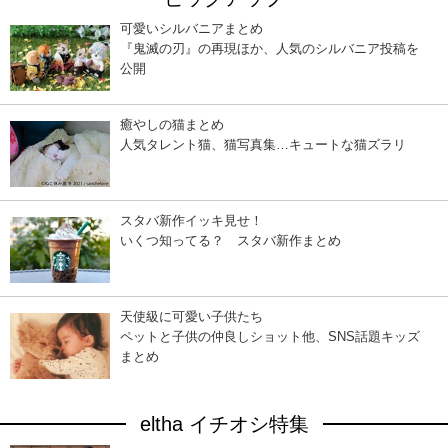
可愛いシルバニアまとめ
『鬼滅の刃』の再現ほか、人気のシルバニア投稿を
公開
癒やしの猫まとめ
人気タレント猫、猫写真集…キュートな猫ズラリ
スタバ新作イッキ見せ！
いくつ知ってる？ スタバ新作まとめ
天使級に可愛い子供たち
ペットと子供の仲良しショット他、SNS話題キッズ
まとめ
eltha イチオシ特集