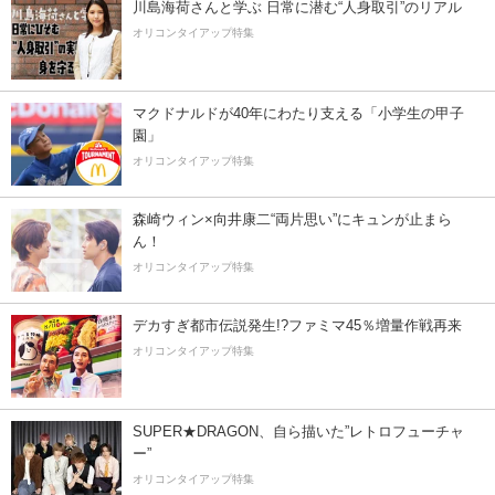
川島海荷さんと学ぶ 日常に潜む“人身取引”のリアル
オリコンタイアップ特集
マクドナルドが40年にわたり支える「小学生の甲子
園」
オリコンタイアップ特集
森崎ウィン×向井康二“両片思い”にキュンが止まら
ん！
オリコンタイアップ特集
デカすぎ都市伝説発生!?ファミマ45％増量作戦再来
オリコンタイアップ特集
SUPER★DRAGON、自ら描いた”レトロフューチャ
ー”
オリコンタイアップ特集