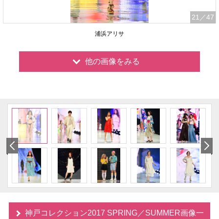
21
／47
浦浜アリサ
他の画像をみる
神戸コレクション2017 SPRING／SUMMER画像一