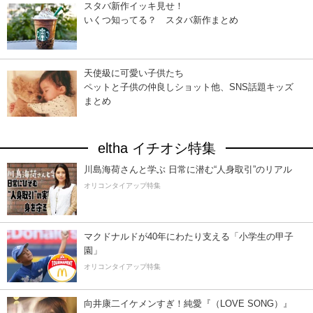
スタバ新作イッキ見せ！
いくつ知ってる？ スタバ新作まとめ
天使級に可愛い子供たち
ペットと子供の仲良しショット他、SNS話題キッズ
まとめ
eltha イチオシ特集
川島海荷さんと学ぶ 日常に潜む“人身取引”のリアル
オリコンタイアップ特集
マクドナルドが40年にわたり支える「小学生の甲子
園」
オリコンタイアップ特集
向井康二イケメンすぎ！純愛『（LOVE SONG）』