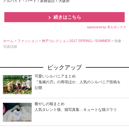
アルバイト・パート / 業務委託 / 大阪府
続きはこちら
sponsored by 求人ボックス
ホーム
>
ファッション
>
神戸コレクション2017 SPRING／SUMMER
> 画像・
写真詳細
ピックアップ
可愛いシルバニアまとめ
『鬼滅の刃』の再現ほか、人気のシルバニア投稿を
公開
癒やしの猫まとめ
人気タレント猫、猫写真集…キュートな猫ズラリ