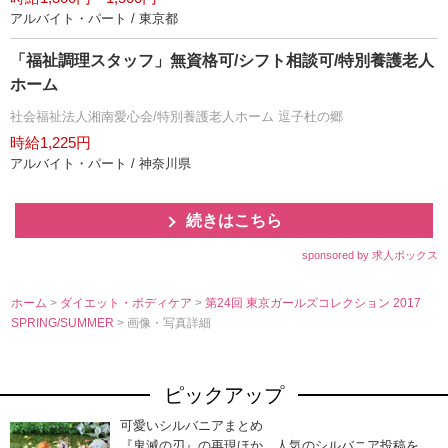
アルバイト・パート / 東京都
「福祉調理スタッフ」無資格可/シフト相談可/特別養護老人
ホーム
社会福祉法人湘南愛心会/特別養護老人ホーム 逗子杜の郷
時給1,225円
アルバイト・パート / 神奈川県
続きはこちら
sponsored by 求人ボックス
ホーム
>
ダイエット・ボディケア
>
第24回 東京ガールズコレクション 2017
SPRING/SUMMER
> 画像・写真詳細
ピックアップ
可愛いシルバニアまとめ
『鬼滅の刃』の再現ほか、人気のシルバニア投稿を