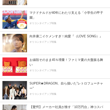
マクドナルドが40年にわたり支える「小学生の甲子
園」
オリコンタイアップ特集
向井康二イケメンすぎ！純愛『（LOVE SONG）』
オリコンタイアップ特集
お値段そのまま45％増量！ファミマ夏の大盤振る舞
い
オリコンタイアップ特集
SUPER★DRAGON、自ら描いた”レトロフューチャ
ー”
オリコンタイアップ特集
【驚愕】メーカー社員が推す「10万円台」神コスパ