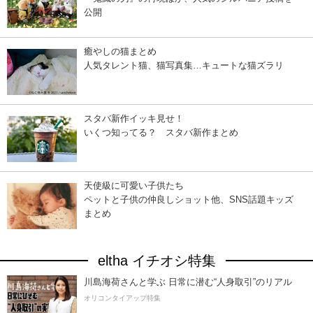
公開
癒やしの猫まとめ
人気タレント猫、猫写真集…キュートな猫ズラリ
スタバ新作イッキ見せ！
いくつ知ってる？ スタバ新作まとめ
天使級に可愛い子供たち
ペットと子供の仲良しショット他、SNS話題キッズ
まとめ
eltha イチオシ特集
川島海荷さんと学ぶ 日常に潜む“人身取引”のリアル
オリコンタイアップ特集