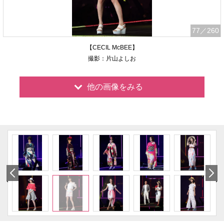
77
／260
【CECIL McBEE】
撮影：片山よしお
他の画像をみる