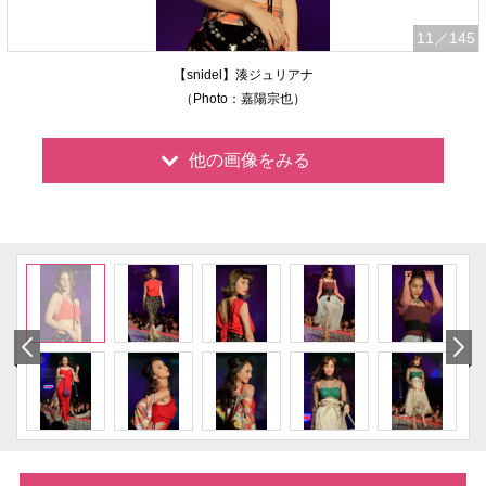
11
／145
【snidel】湊ジュリアナ
（Photo：嘉陽宗也）
他の画像をみる