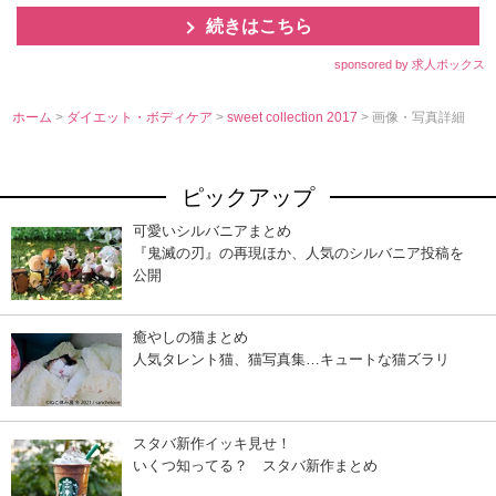
続きはこちら
sponsored by 求人ボックス
ホーム
>
ダイエット・ボディケア
>
sweet collection 2017
> 画像・写真詳細
ピックアップ
可愛いシルバニアまとめ
『鬼滅の刃』の再現ほか、人気のシルバニア投稿を
公開
癒やしの猫まとめ
人気タレント猫、猫写真集…キュートな猫ズラリ
スタバ新作イッキ見せ！
いくつ知ってる？ スタバ新作まとめ