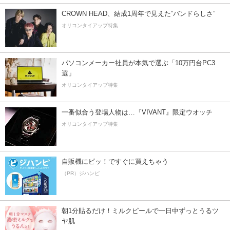
CROWN HEAD、結成1周年で見えた”バンドらしさ”
オリコンタイアップ特集
パソコンメーカー社員が本気で選ぶ「10万円台PC3
選」
オリコンタイアップ特集
一番似合う登場人物は…『VIVANT』限定ウオッチ
オリコンタイアップ特集
自販機にピッ！ですぐに買えちゃう
（PR）ジハンピ
朝1分貼るだけ！ミルクピールで一日中ずっとうるツ
ヤ肌