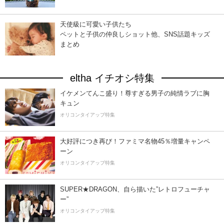
天使級に可愛い子供たち
ペットと子供の仲良しショット他、SNS話題キッズ
まとめ
eltha イチオシ特集
イケメンてんこ盛り！尊すぎる男子の純情ラブに胸
キュン
オリコンタイアップ特集
大好評につき再び！ファミマ名物45％増量キャンペ
ーン
オリコンタイアップ特集
SUPER★DRAGON、自ら描いた”レトロフューチャ
ー”
オリコンタイアップ特集