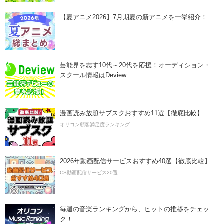
【夏アニメ2026】7月期夏の新アニメを一挙紹介！
芸能界を志す10代～20代を応援！オーディション・
スクール情報はDeview
漫画読み放題サブスクおすすめ11選【徹底比較】
オリコン顧客満足度ランキング
2026年動画配信サービスおすすめ40選【徹底比較】
CS動画配信サービス20選
毎週の音楽ランキングから、ヒットの推移をチェッ
ク！