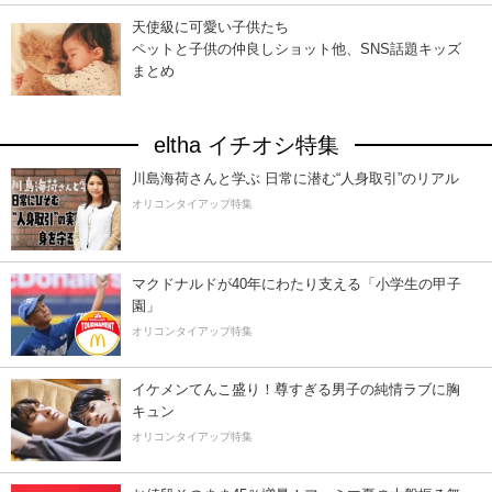
天使級に可愛い子供たち
ペットと子供の仲良しショット他、SNS話題キッズ
まとめ
eltha イチオシ特集
川島海荷さんと学ぶ 日常に潜む“人身取引”のリアル
オリコンタイアップ特集
マクドナルドが40年にわたり支える「小学生の甲子
園」
オリコンタイアップ特集
イケメンてんこ盛り！尊すぎる男子の純情ラブに胸
キュン
オリコンタイアップ特集