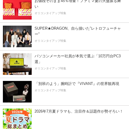
お値段そのまま45％増量！ファミマ夏の大盤振る舞
い
オリコンタイアップ特集
SUPER★DRAGON、自ら描いた”レトロフューチャ
ー”
オリコンタイアップ特集
パソコンメーカー社員が本気で選ぶ「10万円台PC3
選」
オリコンタイアップ特集
「別班のよう」腕時計で『VIVANT』の世界観再現
オリコンタイアップ特集
2026年7月夏ドラマも、注目作＆話題作が勢ぞろい！