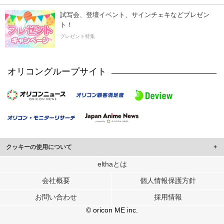
試写会、登壇イベント、サインチェキなどプレゼン
ト！
プレゼント特集
オリコングループサイト
クッキーの使用について
このサイトでは Cookie を使用して、ユーザーに合わせたコンテンツや広告の
elthaとは
表示、ソーシャル メディア機能の提供、広告の表示回数やクリック数の測定を
会社概要
個人情報保護方針
行っています。
また、ユーザーによるサイトの利用状況についても情報を収集し、ソーシャル
お問い合わせ
採用情報
メディアや広告配信、データ解析の各パートナーに提供しています。
各パートナーは、この情報とユーザーが各パートナーに提供した他の情報や、
© oricon ME inc.
ユーザーが各パートナーのサービスを使用したときに収集した他の情報を組み
合わせて使用することがあります。