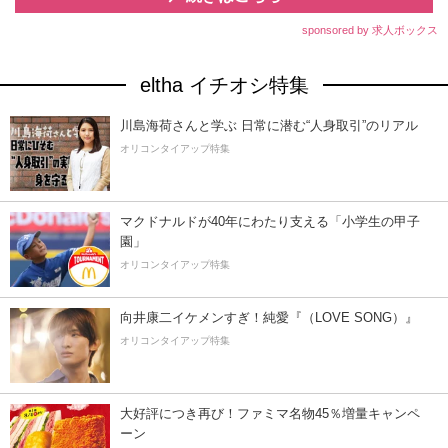
sponsored by 求人ボックス
eltha イチオシ特集
川島海荷さんと学ぶ 日常に潜む“人身取引”のリアル
オリコンタイアップ特集
マクドナルドが40年にわたり支える「小学生の甲子
園」
オリコンタイアップ特集
向井康二イケメンすぎ！純愛『（LOVE SONG）』
オリコンタイアップ特集
大好評につき再び！ファミマ名物45％増量キャンペ
ーン