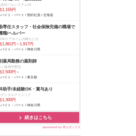
式会社ベルシステム24
1,155円
バイト・パート / 契約社員 / 北海道
勤専任スタッフ・社会保険完備の職場で
護職/ヘルパー
LSOKケアホーム川崎ちとせ
1,861円～1,917円
バイト・パート / 神奈川県
剤薬局勤務の薬剤師
ロン薬局中野店
2,500円～
バイト・パート / 東京都
科助手/未経験OK・賞与あり
あデンタルクリニック
1,300円
バイト・パート / 神奈川県
続きはこちら
sponsored by 求人ボックス