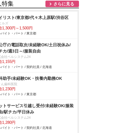
人特集
さらに見る
イリスト/東京都/代々木上原駅/渋谷区
ヒルズ
1,300円～1,500円
バイト・パート / 東京都
公庁の電話取次/未経験OK/土日祝休み/
チカ/週3日～/服装自由
式会社ベルシステム24
1,155円
バイト・パート / 契約社員 / 北海道
科助手/未経験OK・扶養内勤務OK
りん歯科医院
1,230円
バイト・パート / 東京都
ットサービス引越し受付/未経験OK/服装
由/駅チカ/平日休み
式会社ベルシステム24
1,280円
バイト・パート / 契約社員 / 北海道