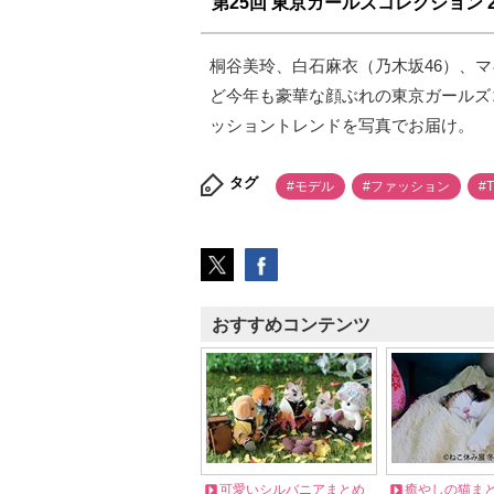
第25回 東京ガールズコレクション 201
桐谷美玲、白石麻衣（乃木坂46）、
ど今年も豪華な顔ぶれの東京ガールズコ
ッショントレンドを写真でお届け。
タグ
#モデル
#ファッション
#
おすすめコンテンツ
可愛いシルバニアまとめ
癒やしの猫ま