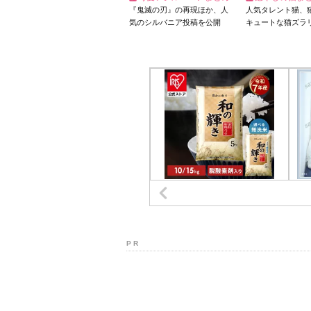
『鬼滅の刃』の再現ほか、人
人気タレント猫、
気のシルバニア投稿を公開
キュートな猫ズラ
P R