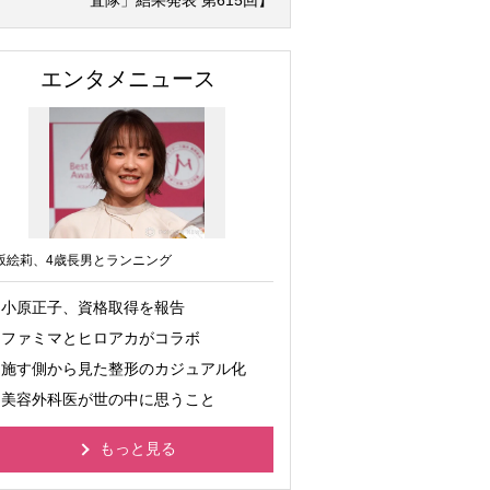
査隊」結果発表 第615回】
エンタメニュース
坂絵莉、4歳長男とランニング
小原正子、資格取得を報告
ファミマとヒロアカがコラボ
施す側から見た整形のカジュアル化
美容外科医が世の中に思うこと
もっと見る