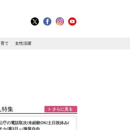
子育て
女性活躍
人特集
さらに見る
公庁の電話取次/未経験OK/土日祝休み/
チカ/週3日～/服装自由