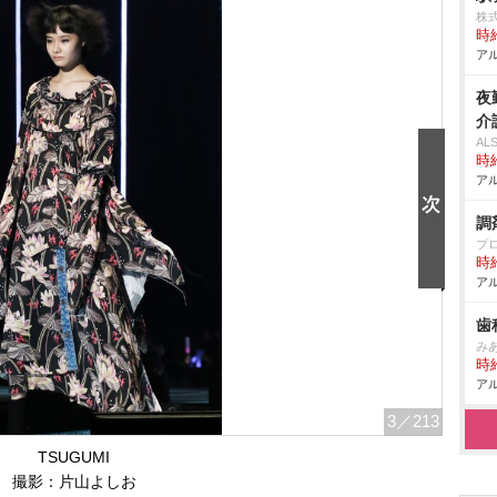
株
時給
アル
夜
介
A
時給
アル
調
プ
時給
アル
歯
み
時給
アル
3
／213
TSUGUMI
撮影：片山よしお