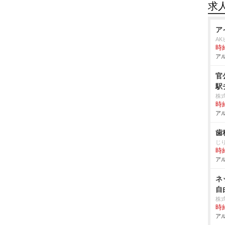
求
ア
AK
時給
アル
官
駅
株
時給
アル
歯
じ
時給
アル
ネ
自
株
時給
アル