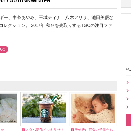
7 AUTUMN/WINTER
マギー、中条あやみ、玉城ティナ、八木アリサ、池田美優な
レクション。 2017年 秋冬を先取りするTGCの注目ファ
TGC
登
とめ
スタバ新作イッキ見せ！
天使級に可愛い子供たち