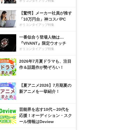
オリコンタイアップ特集
【驚愕】メーカー社員が推す
「10万円台」神コスパPC
オリコンタイアップ特集
一番似合う登場人物は…
『VIVANT』限定ウオッチ
オリコンタイアップ特集
2026年7月夏ドラマも、注目
作＆話題作が勢ぞろい！
【夏アニメ2026】7月期夏の
新アニメを一挙紹介！
芸能界を志す10代～20代を
応援！オーディション・スク
ール情報はDeview