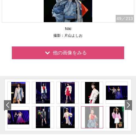
49
／213
Niki
撮影：片山よしお
他の画像をみる