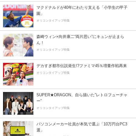
マクドナルドが40年にわたり支える「小学生の甲子
園」
オリコンタイアップ特集
森崎ウィン×向井康二“両片思い”にキュンが止まら
ん！
オリコンタイアップ特集
デカすぎ都市伝説発生!?ファミマ45％増量作戦再来
オリコンタイアップ特集
SUPER★DRAGON、自ら描いた”レトロフューチャ
ー”
オリコンタイアップ特集
パソコンメーカー社員が本気で選ぶ「10万円台PC3
選」