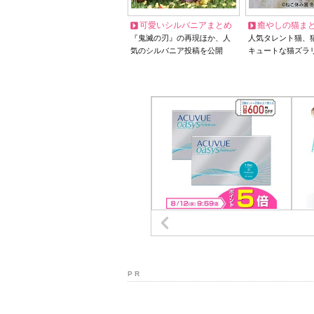
可愛いシルバニアまとめ
癒やしの猫ま
『鬼滅の刃』の再現ほか、人
人気タレント猫、
気のシルバニア投稿を公開
キュートな猫ズラ
P R