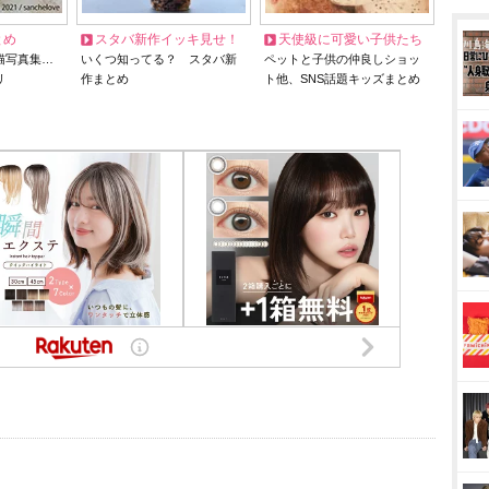
とめ
スタバ新作イッキ見せ！
天使級に可愛い子供たち
猫写真集…
いくつ知ってる？ スタバ新
ペットと子供の仲良しショッ
リ
作まとめ
ト他、SNS話題キッズまとめ