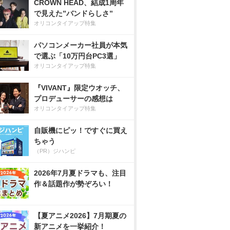
CROWN HEAD、結成1周年
で見えた”バンドらしさ”
オリコンタイアップ特集
パソコンメーカー社員が本気
で選ぶ「10万円台PC3選」
オリコンタイアップ特集
『VIVANT』限定ウオッチ、
プロデューサーの感想は
オリコンタイアップ特集
自販機にピッ！ですぐに買え
ちゃう
（PR）ジハンピ
2026年7月夏ドラマも、注目
作＆話題作が勢ぞろい！
【夏アニメ2026】7月期夏の
新アニメを一挙紹介！