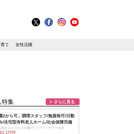
子育て
女性活躍
人特集
さらに見る
週2から可」調理スタッフ/無資格可/日勤
み/住宅型有料老人ホーム/社会保障完備
式会社エメラルドの郷/ライフパートナー住吉
1,177円