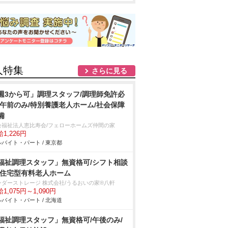
人特集
さらに見る
週3から可」調理スタッフ/調理師免許必
/午前のみ/特別養護老人ホーム/社会保障
備
会福祉法人恵比寿会/フェローホームズ仲間の家
1,226円
バイト・パート / 東京都
福祉調理スタッフ」無資格可/シフト相談
/住宅型有料老人ホーム
ンダーストレージ 株式会社/うるおいの家®八軒
1,075円～1,090円
バイト・パート / 北海道
福祉調理スタッフ」無資格可/午後のみ/