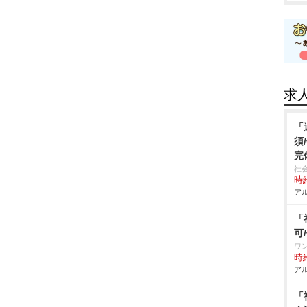
求
「
須
完
社
時給
アル
「
可
ワ
時給
アル
「