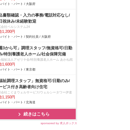
バイト・パート / 大阪府
込書類確認・入力の事務/電話対応なし/
日祝休み/未経験歓迎
式会社ベルシステム24
1,200円
バイト・パート / 契約社員 / 大阪府
週3から可」調理スタッフ/無資格可/日勤
み/特別養護老人ホーム/社会保障完備
会福祉法人アゼリヤ会/特別養護老人ホーム あかね苑
1,600円
バイト・パート / 東京都
福祉調理スタッフ」無資格可/日勤のみ/
ービス付き高齢者向け住宅
限会社こぐまウェルサービス/ウェルシータワー伊達
1,150円
バイト・パート / 北海道
続きはこちら
sponsored by 求人ボックス