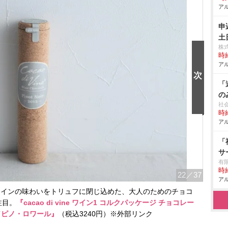
アル
申
土
株
時給
アル
「
の
社
時給
アル
「
サ
有
時給
22
／37
アル
ワインの味わいをトリュフに閉じ込めた、大人のためのチョコ
注目。
『cacao di vine ワイン1 コルクパッケージ チョコレー
／ピノ・ロワール』
（税込3240円）※外部リンク