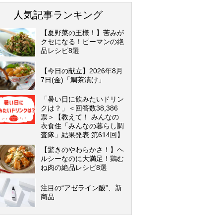
人気記事ランキング
【夏野菜の王様！】苦みが
クセになる！ピーマンの絶
品レシピ8選
【今日の献立】2026年8月
7日(金)「鯛茶漬け」
「暑い日に飲みたいドリン
クは？」＜回答数38,386
票＞【教えて！ みんなの
衣食住「みんなの暮らし調
査隊」結果発表 第614回】
【驚きのやわらかさ！】ヘ
ルシーなのに大満足！鶏む
ね肉の絶品レシピ8選
注目の“アゼライン酸”、新
商品