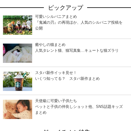
ピックアップ
可愛いシルバニアまとめ
『鬼滅の刃』の再現ほか、人気のシルバニア投稿を
公開
癒やしの猫まとめ
人気タレント猫、猫写真集…キュートな猫ズラリ
スタバ新作イッキ見せ！
いくつ知ってる？ スタバ新作まとめ
天使級に可愛い子供たち
ペットと子供の仲良しショット他、SNS話題キッズ
まとめ