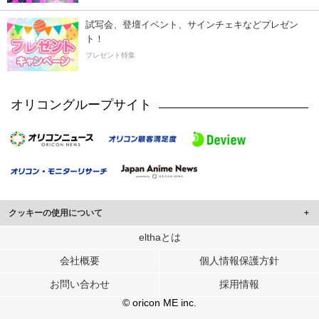
試写会、登壇イベント、サインチェキなどプレゼン
ト！
プレゼント特集
オリコングループサイト
クッキーの使用について
このサイトでは Cookie を使用して、ユーザーに合わせたコンテンツや広告の
elthaとは
表示、ソーシャル メディア機能の提供、広告の表示回数やクリック数の測定を
会社概要
個人情報保護方針
行っています。
また、ユーザーによるサイトの利用状況についても情報を収集し、ソーシャル
お問い合わせ
採用情報
メディアや広告配信、データ解析の各パートナーに提供しています。
各パートナーは、この情報とユーザーが各パートナーに提供した他の情報や、
© oricon ME inc.
ユーザーが各パートナーのサービスを使用したときに収集した他の情報を組み