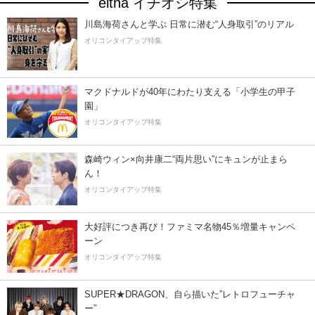
eltha イチオシ特集
川島海荷さんと学ぶ 日常に潜む“人身取引”のリアル
オリコンタイアップ特集
マクドナルドが40年にわたり支える「小学生の甲子
園」
オリコンタイアップ特集
森崎ウィン×向井康二“両片思い”にキュンが止まら
ん！
オリコンタイアップ特集
大好評につき再び！ファミマ名物45％増量キャンペ
ーン
オリコンタイアップ特集
SUPER★DRAGON、自ら描いた”レトロフューチャ
ー”