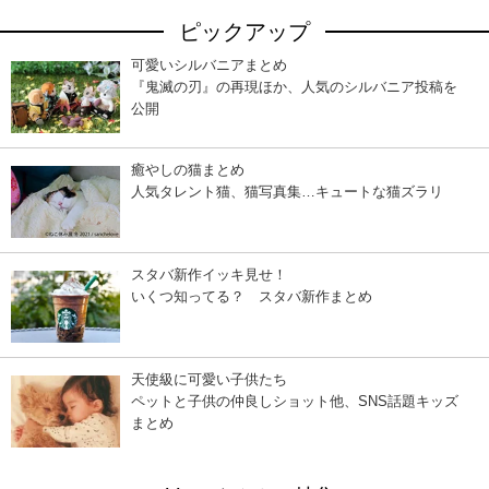
ピックアップ
可愛いシルバニアまとめ
『鬼滅の刃』の再現ほか、人気のシルバニア投稿を
公開
癒やしの猫まとめ
人気タレント猫、猫写真集…キュートな猫ズラリ
スタバ新作イッキ見せ！
いくつ知ってる？ スタバ新作まとめ
天使級に可愛い子供たち
ペットと子供の仲良しショット他、SNS話題キッズ
まとめ