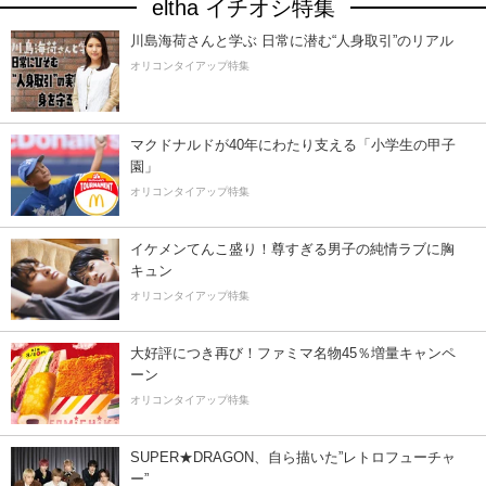
eltha イチオシ特集
川島海荷さんと学ぶ 日常に潜む“人身取引”のリアル
オリコンタイアップ特集
マクドナルドが40年にわたり支える「小学生の甲子
園」
オリコンタイアップ特集
イケメンてんこ盛り！尊すぎる男子の純情ラブに胸
キュン
オリコンタイアップ特集
大好評につき再び！ファミマ名物45％増量キャンペ
ーン
オリコンタイアップ特集
SUPER★DRAGON、自ら描いた”レトロフューチャ
ー”