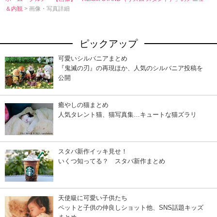
＆内観
> 画像・写真詳細
ピックアップ
可愛いシルバニアまとめ
『鬼滅の刃』の再現ほか、人気のシルバニア投稿を
公開
癒やしの猫まとめ
人気タレント猫、猫写真集…キュートな猫ズラリ
スタバ新作イッキ見せ！
いくつ知ってる？ スタバ新作まとめ
天使級に可愛い子供たち
ペットと子供の仲良しショット他、SNS話題キッズ