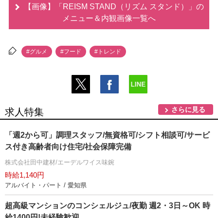
【画像】「REISM STAND（リズム スタンド）」の
メニュー＆内観画像一覧へ
#グルメ
#フード
#トレンド
さらに見る
求人特集
「週2から可」調理スタッフ/無資格可/シフト相談可/サービ
ス付き高齢者向け住宅/社会保障完備
株式会社田中建材/エーデルワイス味鋺
時給1,140円
アルバイト・パート / 愛知県
超高級マンションのコンシェルジュ/夜勤 週2・3日～OK 時
給1400円!未経験歓迎