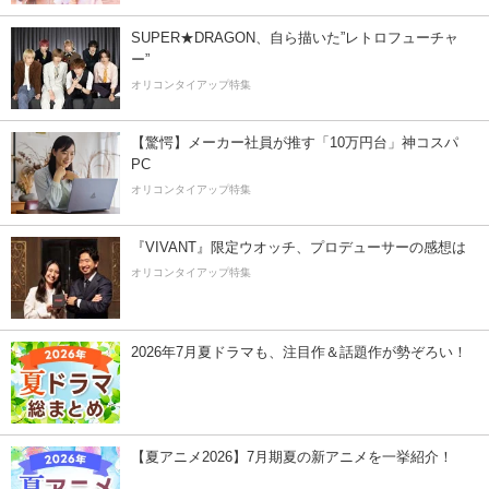
SUPER★DRAGON、自ら描いた”レトロフューチャ
ー”
オリコンタイアップ特集
【驚愕】メーカー社員が推す「10万円台」神コスパ
PC
オリコンタイアップ特集
『VIVANT』限定ウオッチ、プロデューサーの感想は
オリコンタイアップ特集
2026年7月夏ドラマも、注目作＆話題作が勢ぞろい！
【夏アニメ2026】7月期夏の新アニメを一挙紹介！