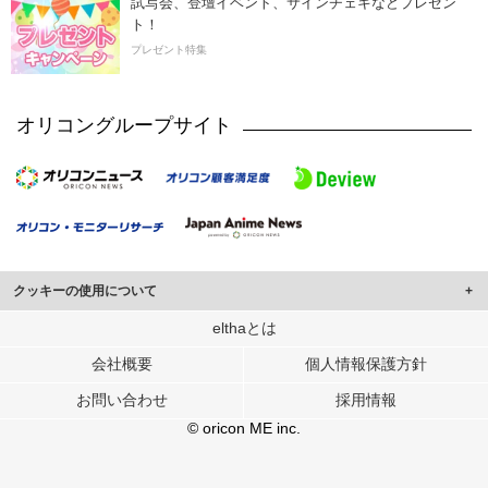
試写会、登壇イベント、サインチェキなどプレゼン
ト！
プレゼント特集
オリコングループサイト
クッキーの使用について
このサイトでは Cookie を使用して、ユーザーに合わせたコンテンツや広告の
elthaとは
表示、ソーシャル メディア機能の提供、広告の表示回数やクリック数の測定を
会社概要
個人情報保護方針
行っています。
また、ユーザーによるサイトの利用状況についても情報を収集し、ソーシャル
お問い合わせ
採用情報
メディアや広告配信、データ解析の各パートナーに提供しています。
各パートナーは、この情報とユーザーが各パートナーに提供した他の情報や、
© oricon ME inc.
ユーザーが各パートナーのサービスを使用したときに収集した他の情報を組み
合わせて使用することがあります。