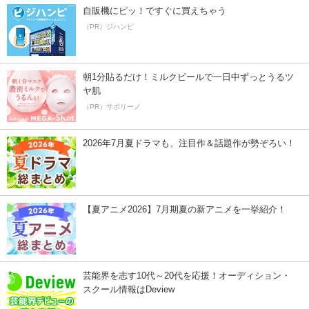
自販機にピッ！ですぐに買えちゃう
（PR）ジハンピ
朝1分貼るだけ！ミルクピールで一日中ずっとうるツ
ヤ肌
（PR）サボリーノ
2026年7月夏ドラマも、注目作＆話題作が勢ぞろい！
【夏アニメ2026】7月期夏の新アニメを一挙紹介！
芸能界を志す10代～20代を応援！オーディション・
スクール情報はDeview