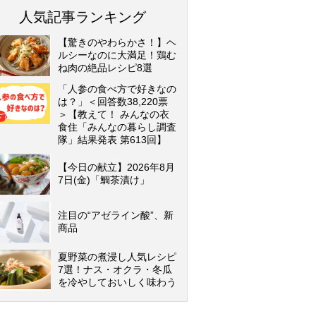
人気記事ランキング
【驚きのやわらかさ！】ヘ
ルシーなのに大満足！鶏む
ね肉の絶品レシピ8選
「人参の食べ方で好きなの
は？」＜回答数38,220票
＞【教えて！ みんなの衣
食住「みんなの暮らし調査
隊」結果発表 第613回】
【今日の献立】2026年8月
7日(金)「鯛茶漬け」
注目の“アゼライン酸”、新
商品
夏野菜の煮浸し人気レシピ
7選！ナス・オクラ・冬瓜
を冷やしておいしく味わう