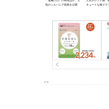
『鬼滅の刃』の再現ほか、人
人気タレント猫、
気のシルバニア投稿を公開
キュートな猫ズラ
P R