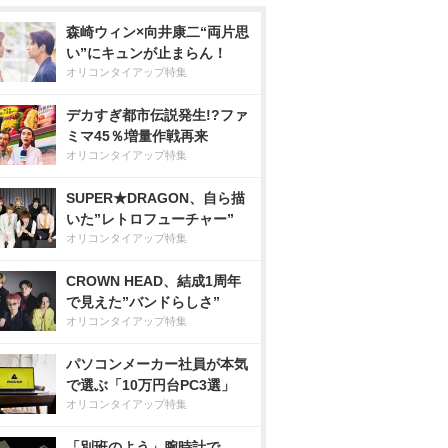
森崎ウィン×向井康二“両片思
い”にキュンが止まらん！
オリコンタイアップ特集
デカすぎ都市伝説発生!?ファ
ミマ45％増量作戦再来
オリコンタイアップ特集
SUPER★DRAGON、自ら描
いた”レトロフューチャー”
オリコンタイアップ特集
CROWN HEAD、結成1周年
で見えた”バンドらしさ”
オリコンタイアップ特集
パソコンメーカー社員が本気
で選ぶ「10万円台PC3選」
オリコンタイアップ特集
「別班のよう」腕時計で