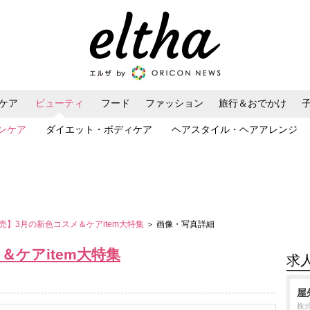
ケア
ビューティ
フード
ファッション
旅行＆おでかけ
ンケア
ダイエット・ボディケア
ヘアスタイル・ヘアアレンジ
売】3月の新色コスメ＆ケアitem大特集
＞ 画像・写真詳細
＆ケアitem大特集
求
屋
株