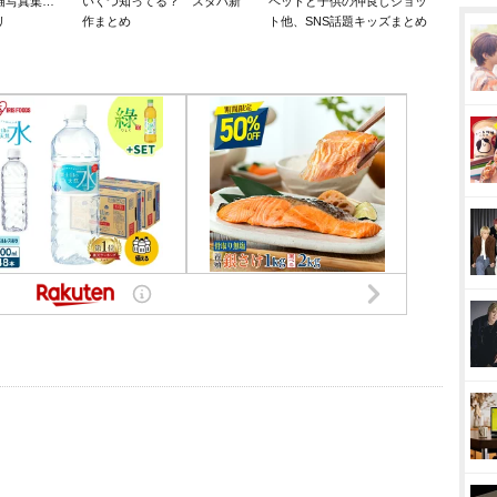
猫写真集…
いくつ知ってる？ スタバ新
ペットと子供の仲良しショッ
リ
作まとめ
ト他、SNS話題キッズまとめ