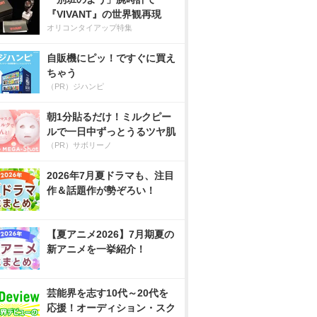
『VIVANT』の世界観再現
オリコンタイアップ特集
自販機にピッ！ですぐに買え
ちゃう
（PR）ジハンピ
朝1分貼るだけ！ミルクピー
ルで一日中ずっとうるツヤ肌
（PR）サボリーノ
2026年7月夏ドラマも、注目
作＆話題作が勢ぞろい！
【夏アニメ2026】7月期夏の
新アニメを一挙紹介！
芸能界を志す10代～20代を
応援！オーディション・スク