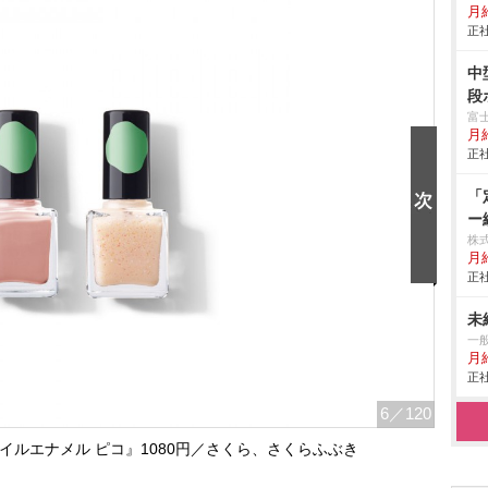
月給
正社
中
段
富
月
正社
「
ー
株式
月
正社
未
一
月
正社
6
／120
『ネイルエナメル ピコ』1080円／さくら、さくらふぶき