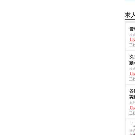
求
管
株
月給
正社
次
勤
株
月
正社
各
実
奥
月給
正社
「
株