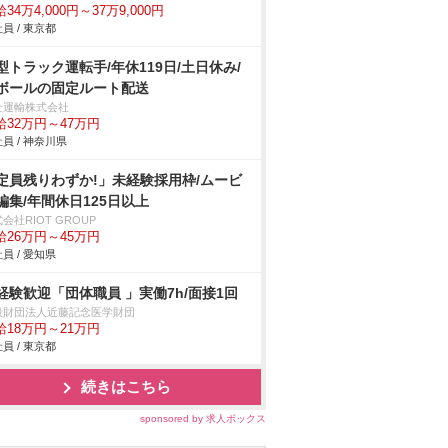
34万4,000円～37万9,000円
員 / 東京都
型トラック運転手/年休119日/土日休み/
ボールの固定ルート配送
士運輸株式会社
給32万円～47万円
員 / 神奈川県
定員残りわずか!」未経験採用枠/ムービ
編集/年間休日125日以上
会社RIOT GROUP
給26万円～45万円
員 / 愛知県
経験歓迎「団体職員 」実働7h/面接1回
般財団法人近藤記念医学財団
給18万円～21万円
員 / 東京都
続きはこちら
sponsored by 求人ボックス