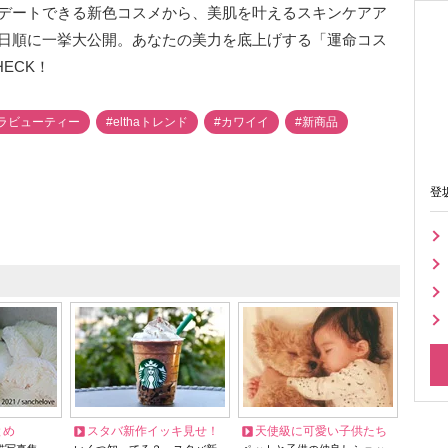
デートできる新色コスメから、美肌を叶えるスキンケアア
日順に一挙大公開。あなたの美力を底上げする「運命コス
ECK！
ラビューティー
#elthaトレンド
#カワイイ
#新商品
登
とめ
スタバ新作イッキ見せ！
天使級に可愛い子供たち