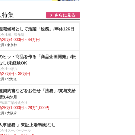
人特集
さらに見る
理職候補として活躍「総務」/年休126日
式会社桐井製作所
29万4,000円～44万円
員 / 東京都
のヒット商品を作る「商品企画開発」/転
なし/未経験OK
式会社つぼ八
給27万円～38万円
員 / 北海道
種契約書などをお任せ「法務」/賞与支給
績9.4か月
野製薬工業株式会社
25万1,000円～28万1,000円
員 / 大阪府
人事総務 」東証上場/転勤なし
式会社スーパーツール